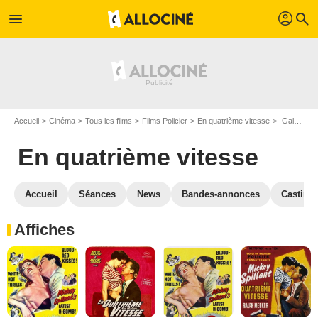
profil
menu
search
Accueil
Cinéma
Tous les films
Films Policier
En quatrième vitesse
Galerie photos du film En quatrième vitesse
En quatrième vitesse
Accueil
Séances
News
Bandes-annonces
Casting
Affiches