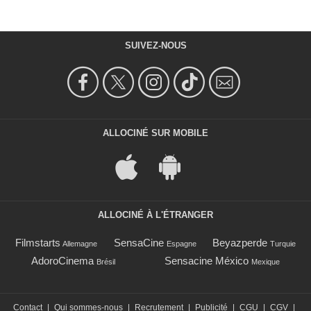
SUIVEZ-NOUS
ALLOCINÉ SUR MOBILE
ALLOCINÉ À L'ÉTRANGER
Filmstarts
SensaCine
Beyazperde
Allemagne
Espagne
Turquie
AdoroCinema
Sensacine México
Brésil
Mexique
Contact
|
Qui sommes-nous
|
Recrutement
|
Publicité
|
CGU
|
CGV
|