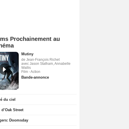
lms Prochainement au
néma
Mutiny
de Jean-François Richet
avec Jason Statham, Annabelle
Wallis
Film - Action
Bande-annonce
 du ciel
n d’Oak Street
gers: Doomsday