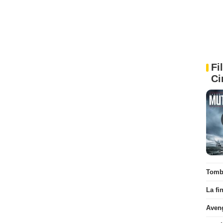
Fi
Ci
Tombé
La fi
Aven