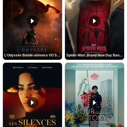
L'Odyssée Bande-annonce VO STFR
Spider-Man: Brand New Day Bande-annonce VO STFR