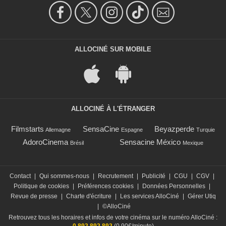
ALLOCINÉ SUR MOBILE
ALLOCINÉ À L'ÉTRANGER
Filmstarts
SensaCine
Beyazperde
Allemagne
Espagne
Turquie
AdoroCinema
Sensacine México
Brésil
Mexique
Contact
|
Qui sommes-nous
|
Recrutement
|
Publicité
|
CGU
|
CGV
|
Politique de cookies
|
Préférences cookies
|
Données Personnelles
|
Revue de presse
|
Charte d'écriture
|
Les services AlloCiné
|
Gérer Utiq
|
©AlloCiné
Retrouvez tous les horaires et infos de votre cinéma sur le numéro AlloCiné :