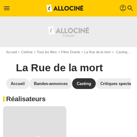
profil
menu
search
Accueil
Cinéma
Tous les films
Films Drame
La Rue de la mort
Casting La Rue de la mort
La Rue de la mort
Accueil
Bandes-annonces
Casting
Critiques spectateu
Réalisateurs