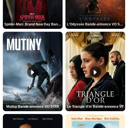
Spider-Man: Brand New Day Bande-annonce VO STFR
L'Odyssée Bande-annonce VO STFR
Mutiny Bande-annonce VO STFR
Le Triangle d'or Bande-annonce VF