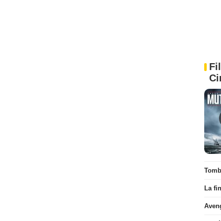
Fi
Ci
Tombé
La fi
Aven