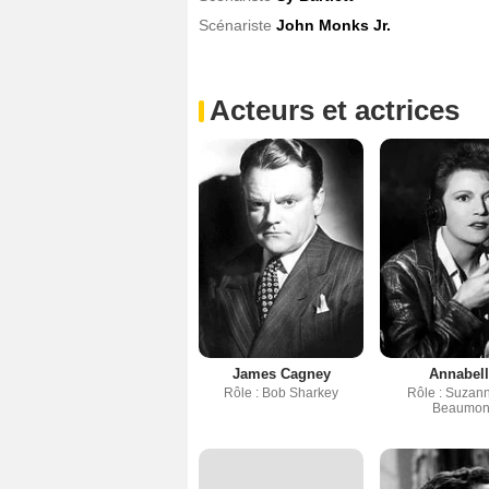
Scénariste
John Monks Jr.
Acteurs et actrices
James Cagney
Annabell
Rôle : Bob Sharkey
Rôle : Suzan
Beaumon