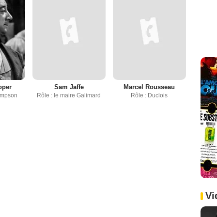
oper
Sam Jaffe
Marcel Rousseau
Simpson
Rôle : le maire Galimard
Rôle : Duclois
Vi