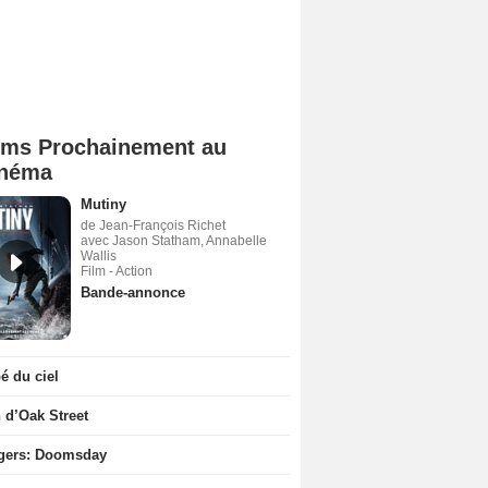
lms Prochainement au
néma
Mutiny
de Jean-François Richet
avec Jason Statham, Annabelle
Wallis
Film - Action
Bande-annonce
 du ciel
n d’Oak Street
gers: Doomsday