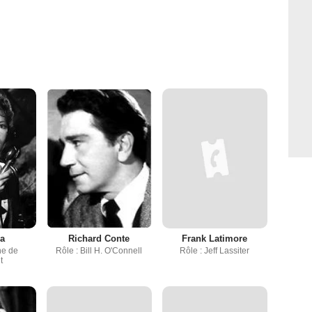
a
Richard Conte
Frank Latimore
ne de
Rôle : Bill H. O'Connell
Rôle : Jeff Lassiter
t