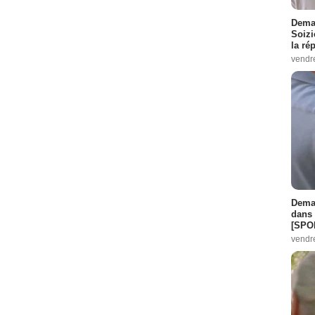
Demai
Soizi
la ré
vendr
Demai
dans 
[SPO
vendr