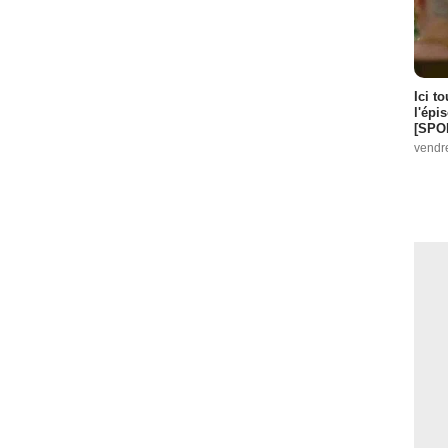
Ici t
l'épi
[SPO
vendr