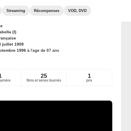
Streaming
Récompenses
VOD, DVD
ce
bella (I)
rançaise
 juillet 1909
ptembre 1996
à l'age de 87 ans
1
25
1
arrière
films et séries tournés
prix