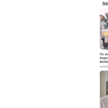
Sé
Ce so
Impos
thrill
vendr