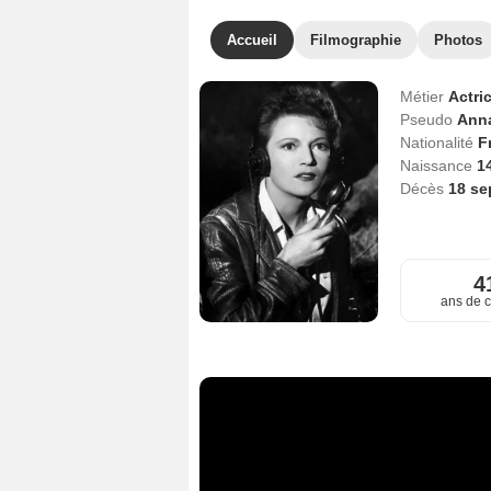
Accueil
Filmographie
Photos
Métier
Actri
Pseudo
Anna
Nationalité
F
Naissance
14
Décès
18 se
4
ans de c