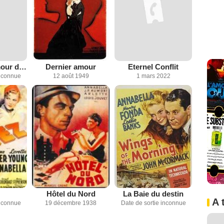
Le Plus bel amour de Don Juan
Dernier amour
Eternel Conflit
inconnue
12 août 1949
1 mars 2022
Hôtel du Nord
La Baie du destin
A 
inconnue
19 décembre 1938
Date de sortie inconnue