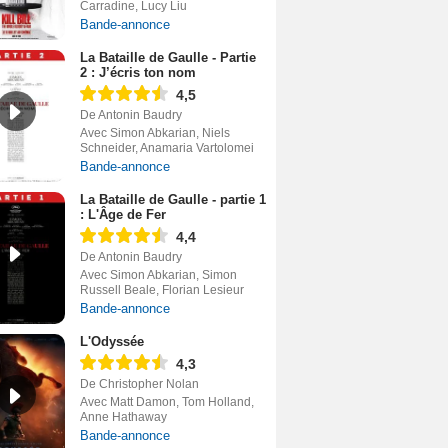
Carradine, Lucy Liu
Bande-annonce
La Bataille de Gaulle - Partie
2 : J’écris ton nom
4,5
De Antonin Baudry
Avec Simon Abkarian, Niels
Schneider, Anamaria Vartolomei
Bande-annonce
La Bataille de Gaulle - partie 1
: L'Âge de Fer
4,4
De Antonin Baudry
Avec Simon Abkarian, Simon
Russell Beale, Florian Lesieur
Bande-annonce
L'Odyssée
4,3
De Christopher Nolan
Avec Matt Damon, Tom Holland,
Anne Hathaway
Bande-annonce