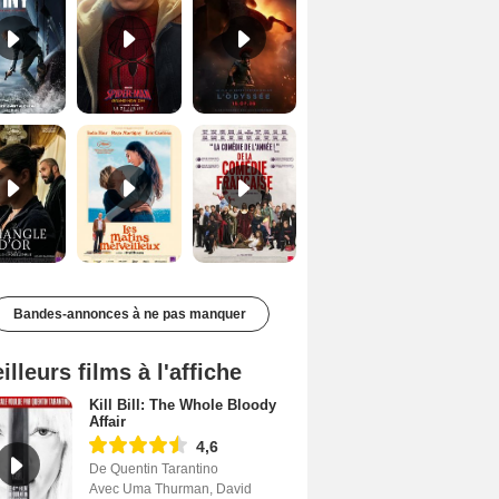
Le Triangle d'or Bande-annonce VF
Les Matins merveilleux Bande-annonce VF
De la Comédie-Française Teaser VF
Bandes-annonces à ne pas manquer
illeurs films à l'affiche
Kill Bill: The Whole Bloody
Affair
4,6
De Quentin Tarantino
Avec Uma Thurman, David