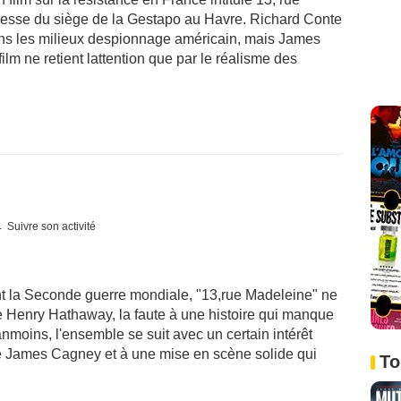
dresse du siège de la Gestapo au Havre. Richard Conte
ans les milieux despionnage américain, mais James
ilm ne retient lattention que par le réalisme des
Suivre son activité
nt la Seconde guerre mondiale, "13,rue Madeleine" ne
e Henry Hathaway, la faute à une histoire qui manque
oins, l'ensemble se suit avec un certain intérêt
 de James Cagney et à une mise en scène solide qui
To