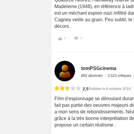
Madeleine (1946), en référence à la
est un méchant espion nazi infiltré d
Cagney veille au grain. Peu subtil, le f
décors.
1
1
tomPSGcinema
882 abonnés
3 323 critiques
2,5
Publiée le 6 octobre 2018
Film d'espionnage se déroulant dura
fait pas partie des oeuvres majeurs d
a mon sens de rebondissements. Néanm
grâce à la très bonne interprétation
propose un certain réalisme .