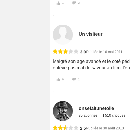
1
2
Un visiteur
3,0
Publiée le 16 mai 2011
Malgré son age avancé et le coté péd
enlève pas mal de saveur au film, l'en
0
1
onsefaitunetoile
85 abonnés
1 510 critiques
2,5
Publiée le 30 août 2013