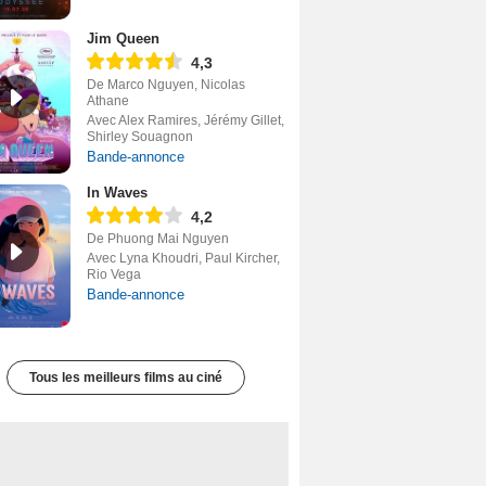
Jim Queen
4,3
De Marco Nguyen, Nicolas
Athane
Avec Alex Ramires, Jérémy Gillet,
Shirley Souagnon
Bande-annonce
In Waves
4,2
De Phuong Mai Nguyen
Avec Lyna Khoudri, Paul Kircher,
Rio Vega
Bande-annonce
Tous les meilleurs films au ciné