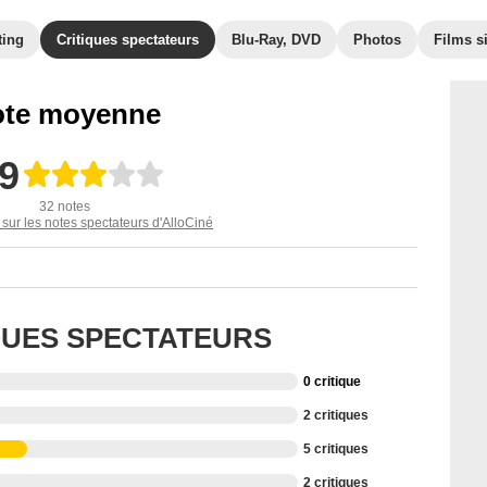
ting
Critiques spectateurs
Blu-Ray, DVD
Photos
Films s
te moyenne
,9
32 notes
 sur les notes spectateurs d'AlloCiné
IQUES SPECTATEURS
0 critique
2 critiques
5 critiques
2 critiques