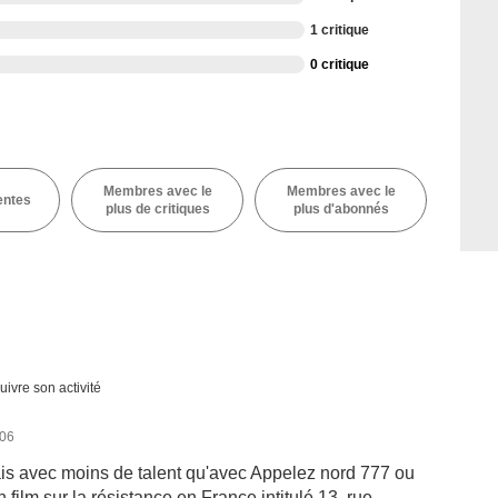
1 critique
0 critique
Membres avec le
Membres avec le
entes
plus de critiques
plus d'abonnés
uivre son activité
006
s avec moins de talent qu'avec Appelez nord 777 ou
ilm sur la résistance en France intitulé 13, rue