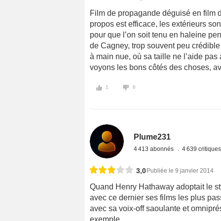
Film de propagande déguisé en film
propos est efficace, les extérieurs son
pour que l’on soit tenu en haleine pe
de Cagney, trop souvent peu crédibl
à main nue, où sa taille ne l’aide pas
voyons les bons côtés des choses, av
1
0
Plume231
4 413 abonnés
4 639 critique
3,0
Publiée le 9 janvier 2014
Quand Henry Hathaway adoptait le styl
avec ce dernier ses films les plus pass
avec sa voix-off saoulante et omnipré
exemple...