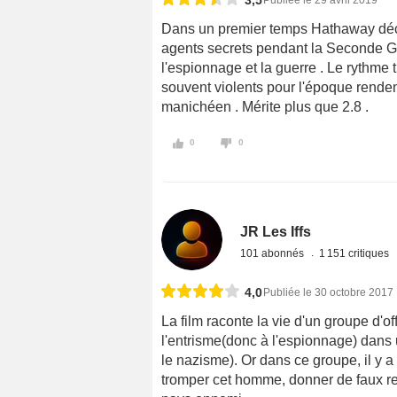
3,5
Publiée le 29 avril 2019
Dans un premier temps Hathaway décri
agents secrets pendant la Seconde Gu
l'espionnage et la guerre . Le rythm
souvent violents pour l'époque rendent
manichéen . Mérite plus que 2.8 .
0
0
JR Les Iffs
101 abonnés
1 151 critiques
4,0
Publiée le 30 octobre 2017
La film raconte la vie d'un groupe d'o
l'entrisme(donc à l'espionnage) dans u
le nazisme). Or dans ce groupe, il y a
tromper cet homme, donner de faux ren