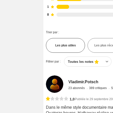
1
0
Trier par :
Les plus utiles
Les plus réc
Filtrer par :
Toutes les notes
Vladimir.Potsch
23 abonnés
389 critiques
S
1,0
Publiée le 29 septembre 2
Dans le même style documentaire mai
Quatorze heures, Hathaway réalise un f