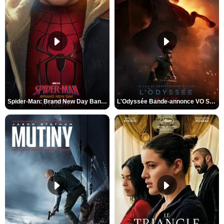
Spider-Man: Brand New Day Bande-annonce VO STFR
L'Odyssée Bande-annonce VO STFR