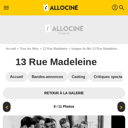
profil
menu
search
Accueil
Tous les films
13 Rue Madeleine
Images du film 13 Rue Madeleine
Jam
13 Rue Madeleine
Accueil
Bandes-annonces
Casting
Critiques spectateu
RETOUR À LA GALERIE
8
/ 11 Photos