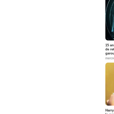
15 an
de re
garo
mercre
Harry