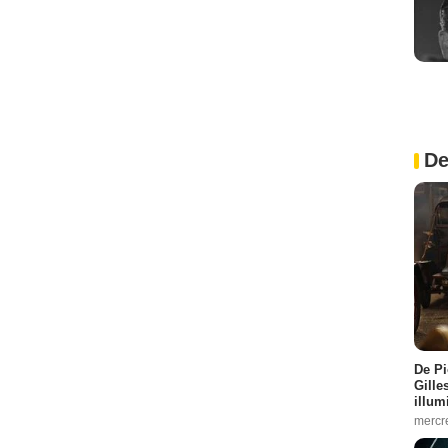
De
De Pi
Gille
illum
mercr