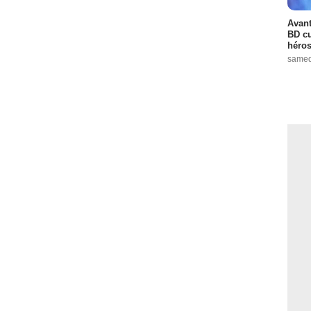
Avant
BD cu
héros
samed