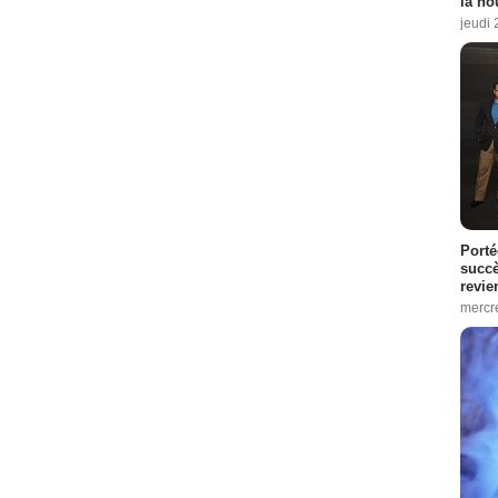
la no
jeudi
Porté
succè
revie
mercre