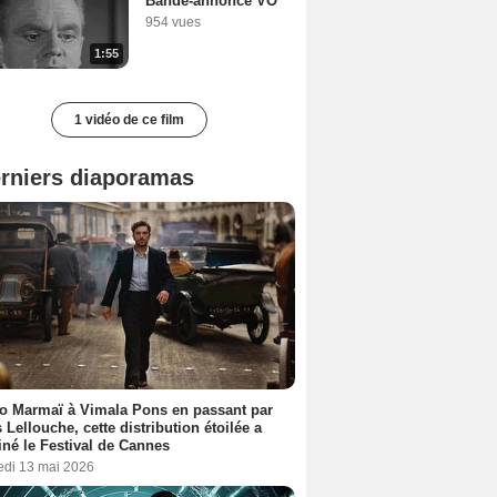
Bande-annonce VO
954 vues
1:55
1 vidéo de ce film
rniers diaporamas
o Marmaï à Vimala Pons en passant par
s Lellouche, cette distribution étoilée a
iné le Festival de Cannes
edi 13 mai 2026