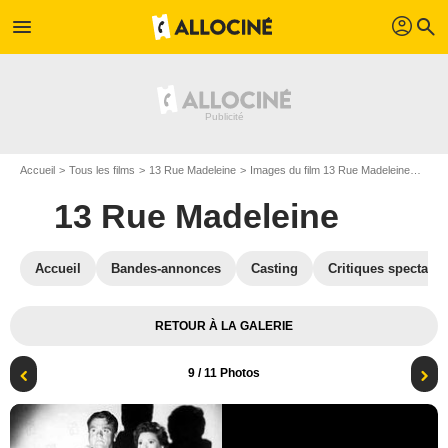
profil
menu
search
Accueil
Tous les films
13 Rue Madeleine
Images du film 13 Rue Madeleine
Anna
13 Rue Madeleine
Accueil
Bandes-annonces
Casting
Critiques spectateu
RETOUR À LA GALERIE
9
/ 11 Photos