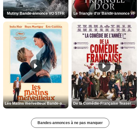
Mutiny Bande-annonce VO STFR
Le Triangle d'or Bande-annonce VF
Les Matins merveilleux Bande-annonce VF
De la Comédie-Française Teaser VF
Bandes-annonces à ne pas manquer