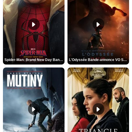
Spider-Man: Brand New Day Bande-annonce VO STFR
L'Odyssée Bande-annonce VO STFR