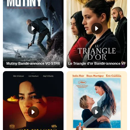
Mutiny Bande-annonce VO STFR
Le Triangle d'or Bande-annonce VF