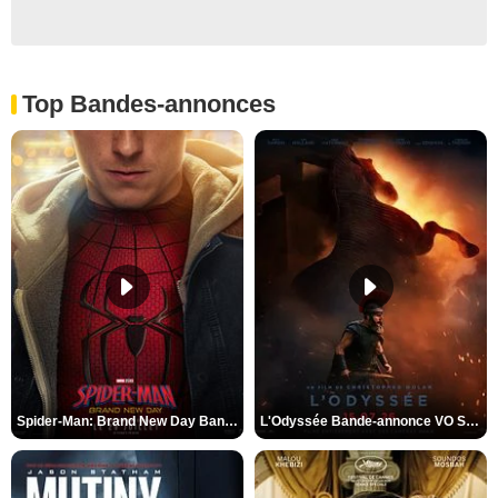
Top Bandes-annonces
Spider-Man: Brand New Day Bande-annonce VO STFR
L'Odyssée Bande-annonce VO STFR