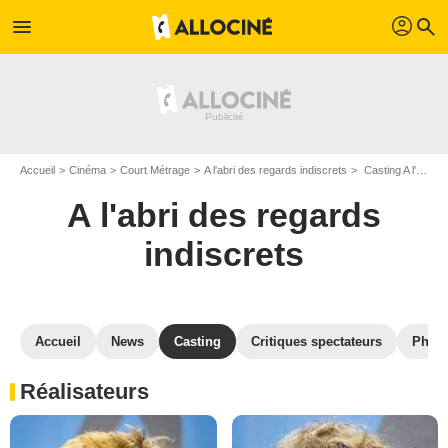
profil
menu
search
Accueil
Cinéma
Court Métrage
A l'abri des regards indiscrets
Casting A l'abri des regards indiscrets
A l'abri des regards
indiscrets
Accueil
News
Casting
Critiques spectateurs
Phot
Réalisateurs