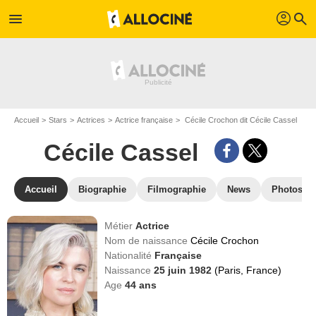
profil
menu
search
Accueil
Stars
Actrices
Actrice française
Cécile Crochon dit Cécile Cassel
Cécile Cassel
Accueil
Biographie
Filmographie
News
Photos
Métier
Actrice
Nom de naissance
Cécile Crochon
Nationalité
Française
Naissance
25 juin 1982
(Paris, France)
Age
44
ans