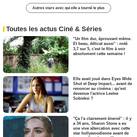
Autres stars avec qui elle a tourné le plus
Toutes les actus Ciné & Séries
"Un film dur, éprouvant même.
Et beau, délicat aussi" : noté
3,7 sur 5, c'est le film à voir
absolument cette semaine !
Elle avait joué dans Eyes Wide
Shut et Deep Impact... avant de
renoncer au cinéma : qu'est
devenue l'actrice Leelee
Sobieksi ?
"Ça l'a clairement énervé" : il y
a 34 ans, Sharon Stone a eu
une vive altercation avec cette
star hollywoodienne avant de