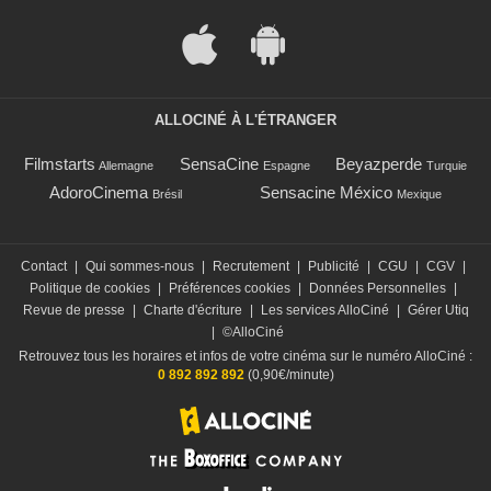
ALLOCINÉ À L'ÉTRANGER
Filmstarts
SensaCine
Beyazperde
Allemagne
Espagne
Turquie
AdoroCinema
Sensacine México
Brésil
Mexique
Contact
|
Qui sommes-nous
|
Recrutement
|
Publicité
|
CGU
|
CGV
|
Politique de cookies
|
Préférences cookies
|
Données Personnelles
|
Revue de presse
|
Charte d'écriture
|
Les services AlloCiné
|
Gérer Utiq
|
©AlloCiné
Retrouvez tous les horaires et infos de votre cinéma sur le numéro AlloCiné :
0 892 892 892
(0,90€/minute)