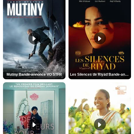
Mutiny Bande-annonce VO STFR
Les Silences de Riyad Bande-annonce VO STFR