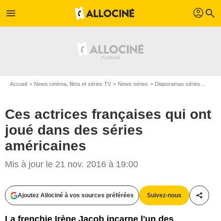
profil
menu
search
Accueil
News cinéma, films et séries TV
News séries
Diaporamas séries
Ces a
Ces actrices françaises qui ont
joué dans des séries
américaines
Mis à jour le 21 nov. 2016 à 19:00
Ajoutez Allociné à vos sources préférées
Suivez-nous
Partag
La frenchie Irène Jacob incarne l'un des