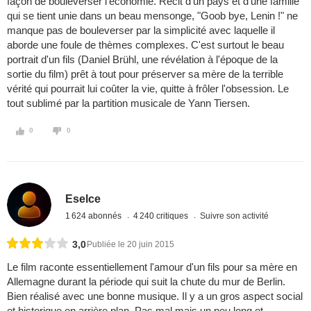
façon de bouleverser l'économie. Récit d'un pays et d'une famille
qui se tient unie dans un beau mensonge, "Goob bye, Lenin !" ne
manque pas de bouleverser par la simplicité avec laquelle il
aborde une foule de thèmes complexes. C'est surtout le beau
portrait d'un fils (Daniel Brühl, une révélation à l'époque de la
sortie du film) prêt à tout pour préserver sa mère de la terrible
vérité qui pourrait lui coûter la vie, quitte à frôler l'obsession. Le
tout sublimé par la partition musicale de Yann Tiersen.
0
0
Eselce
1 624 abonnés
4 240 critiques
Suivre son activité
3,0
Publiée le 20 juin 2015
Le film raconte essentiellement l'amour d'un fils pour sa mère en
Allemagne durant la période qui suit la chute du mur de Berlin.
Bien réalisé avec une bonne musique. Il y a un gros aspect social
et historique en arrière plan. Pas mal mais un peu long et