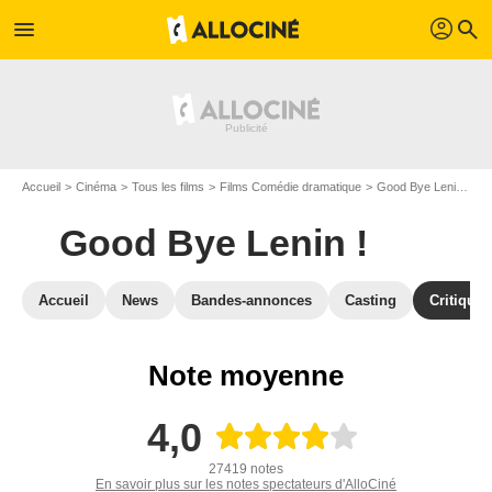
profil
menu
search
Accueil
Cinéma
Tous les films
Films Comédie dramatique
Good Bye Lenin !
C
Good Bye Lenin !
Accueil
News
Bandes-annonces
Casting
Critiques
Note moyenne
4,0
27419 notes
En savoir plus sur les notes spectateurs d'AlloCiné