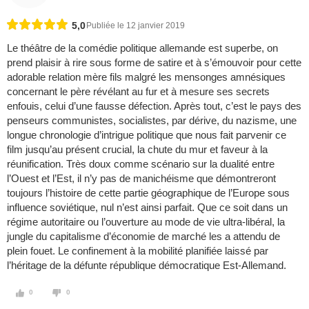
5,0
Publiée le 12 janvier 2019
Le théâtre de la comédie politique allemande est superbe, on
prend plaisir à rire sous forme de satire et à s’émouvoir pour cette
adorable relation mère fils malgré les mensonges amnésiques
concernant le père révélant au fur et à mesure ses secrets
enfouis, celui d’une fausse défection. Après tout, c’est le pays des
penseurs communistes, socialistes, par dérive, du nazisme, une
longue chronologie d’intrigue politique que nous fait parvenir ce
film jusqu’au présent crucial, la chute du mur et faveur à la
réunification. Très doux comme scénario sur la dualité entre
l’Ouest et l’Est, il n’y pas de manichéisme que démontreront
toujours l’histoire de cette partie géographique de l’Europe sous
influence soviétique, nul n’est ainsi parfait. Que ce soit dans un
régime autoritaire ou l’ouverture au mode de vie ultra-libéral, la
jungle du capitalisme d’économie de marché les a attendu de
plein fouet. Le confinement à la mobilité planifiée laissé par
l’héritage de la défunte république démocratique Est-Allemand.
0
0