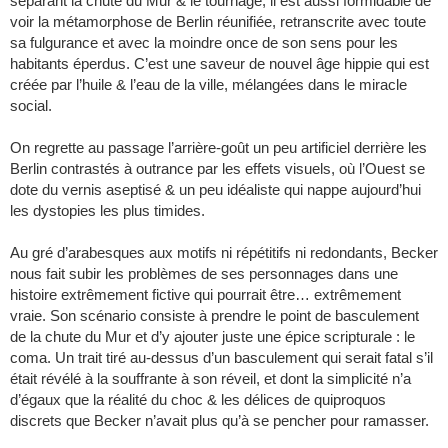
séparant la chute du Mur & le tournage, il est aussi formidable de
voir la métamorphose de Berlin réunifiée, retranscrite avec toute
sa fulgurance et avec la moindre once de son sens pour les
habitants éperdus. C’est une saveur de nouvel âge hippie qui est
créée par l’huile & l’eau de la ville, mélangées dans le miracle
social.
On regrette au passage l’arrière-goût un peu artificiel derrière les
Berlin contrastés à outrance par les effets visuels, où l’Ouest se
dote du vernis aseptisé & un peu idéaliste qui nappe aujourd’hui
les dystopies les plus timides.
Au gré d’arabesques aux motifs ni répétitifs ni redondants, Becker
nous fait subir les problèmes de ses personnages dans une
histoire extrêmement fictive qui pourrait être… extrêmement
vraie. Son scénario consiste à prendre le point de basculement
de la chute du Mur et d’y ajouter juste une épice scripturale : le
coma. Un trait tiré au-dessus d’un basculement qui serait fatal s’il
était révélé à la souffrante à son réveil, et dont la simplicité n’a
d’égaux que la réalité du choc & les délices de quiproquos
discrets que Becker n’avait plus qu’à se pencher pour ramasser.