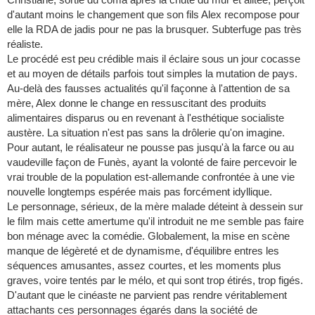
d'autant moins le changement que son fils Alex recompose pour
elle la RDA de jadis pour ne pas la brusquer. Subterfuge pas très
réaliste.
Le procédé est peu crédible mais il éclaire sous un jour cocasse
et au moyen de détails parfois tout simples la mutation de pays.
Au-delà des fausses actualités qu'il façonne à l'attention de sa
mère, Alex donne le change en ressuscitant des produits
alimentaires disparus ou en revenant à l'esthétique socialiste
austère. La situation n'est pas sans la drôlerie qu'on imagine.
Pour autant, le réalisateur ne pousse pas jusqu'à la farce ou au
vaudeville façon de Funès, ayant la volonté de faire percevoir le
vrai trouble de la population est-allemande confrontée à une vie
nouvelle longtemps espérée mais pas forcément idyllique.
Le personnage, sérieux, de la mère malade déteint à dessein sur
le film mais cette amertume qu'il introduit ne me semble pas faire
bon ménage avec la comédie. Globalement, la mise en scène
manque de légèreté et de dynamisme, d'équilibre entres les
séquences amusantes, assez courtes, et les moments plus
graves, voire tentés par le mélo, et qui sont trop étirés, trop figés.
D'autant que le cinéaste ne parvient pas rendre véritablement
attachants ces personnages égarés dans la société de