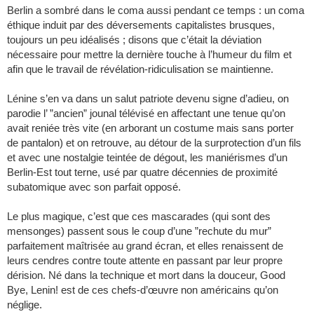
Berlin a sombré dans le coma aussi pendant ce temps : un coma
éthique induit par des déversements capitalistes brusques,
toujours un peu idéalisés ; disons que c’était la déviation
nécessaire pour mettre la dernière touche à l’humeur du film et
afin que le travail de révélation-ridiculisation se maintienne.
Lénine s’en va dans un salut patriote devenu signe d’adieu, on
parodie l’ ”ancien” jounal télévisé en affectant une tenue qu’on
avait reniée très vite (en arborant un costume mais sans porter
de pantalon) et on retrouve, au détour de la surprotection d’un fils
et avec une nostalgie teintée de dégout, les maniérismes d’un
Berlin-Est tout terne, usé par quatre décennies de proximité
subatomique avec son parfait opposé.
Le plus magique, c’est que ces mascarades (qui sont des
mensonges) passent sous le coup d’une ”rechute du mur”
parfaitement maîtrisée au grand écran, et elles renaissent de
leurs cendres contre toute attente en passant par leur propre
dérision. Né dans la technique et mort dans la douceur, Good
Bye, Lenin! est de ces chefs-d’œuvre non américains qu’on
néglige.