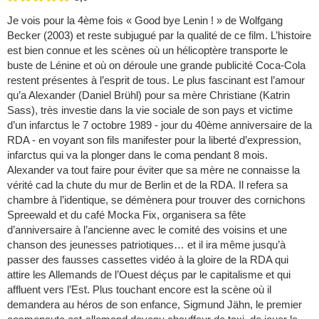
Je vois pour la 4ème fois « Good bye Lenin ! » de Wolfgang
Becker (2003) et reste subjugué par la qualité de ce film. L’histoire
est bien connue et les scènes où un hélicoptère transporte le
buste de Lénine et où on déroule une grande publicité Coca-Cola
restent présentes à l’esprit de tous. Le plus fascinant est l’amour
qu’a Alexander (Daniel Brühl) pour sa mère Christiane (Katrin
Sass), très investie dans la vie sociale de son pays et victime
d’un infarctus le 7 octobre 1989 - jour du 40ème anniversaire de la
RDA - en voyant son fils manifester pour la liberté d’expression,
infarctus qui va la plonger dans le coma pendant 8 mois.
Alexander va tout faire pour éviter que sa mère ne connaisse la
vérité cad la chute du mur de Berlin et de la RDA. Il refera sa
chambre à l’identique, se démènera pour trouver des cornichons
Spreewald et du café Mocka Fix, organisera sa fête
d’anniversaire à l’ancienne avec le comité des voisins et une
chanson des jeunesses patriotiques… et il ira même jusqu’à
passer des fausses cassettes vidéo à la gloire de la RDA qui
attire les Allemands de l’Ouest déçus par le capitalisme et qui
affluent vers l’Est. Plus touchant encore est la scène où il
demandera au héros de son enfance, Sigmund Jähn, le premier