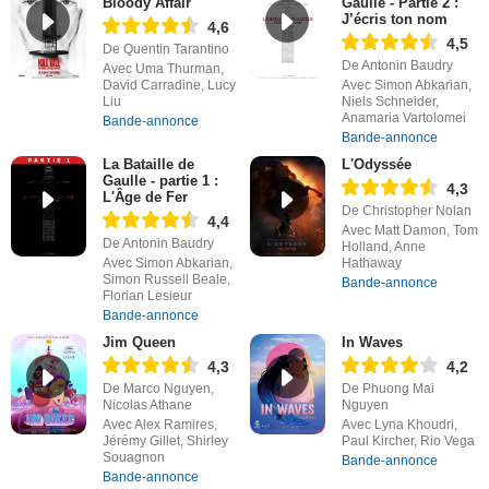
Bloody Affair
Gaulle - Partie 2 :
J’écris ton nom
4,6
4,5
De Quentin Tarantino
De Antonin Baudry
Avec Uma Thurman,
David Carradine, Lucy
Avec Simon Abkarian,
Liu
Niels Schneider,
Anamaria Vartolomei
Bande-annonce
Bande-annonce
La Bataille de
L'Odyssée
Gaulle - partie 1 :
4,3
L'Âge de Fer
De Christopher Nolan
4,4
Avec Matt Damon, Tom
De Antonin Baudry
Holland, Anne
Avec Simon Abkarian,
Hathaway
Simon Russell Beale,
Bande-annonce
Florian Lesieur
Bande-annonce
Jim Queen
In Waves
4,3
4,2
De Marco Nguyen,
De Phuong Mai
Nicolas Athane
Nguyen
Avec Alex Ramires,
Avec Lyna Khoudri,
Jérémy Gillet, Shirley
Paul Kircher, Rio Vega
Souagnon
Bande-annonce
Bande-annonce