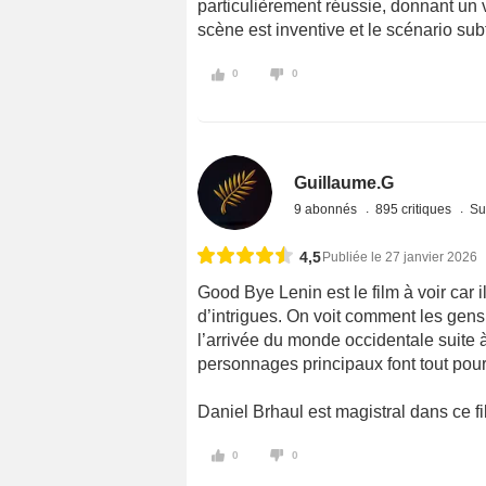
particulièrement réussie, donnant un vr
scène est inventive et le scénario subt
0
0
Guillaume.G
9 abonnés
895 critiques
Su
4,5
Publiée le 27 janvier 2026
Good Bye Lenin est le film à voir car i
d’intrigues. On voit comment les gens
l’arrivée du monde occidentale suite 
personnages principaux font tout pou
Daniel Brhaul est magistral dans ce fi
0
0