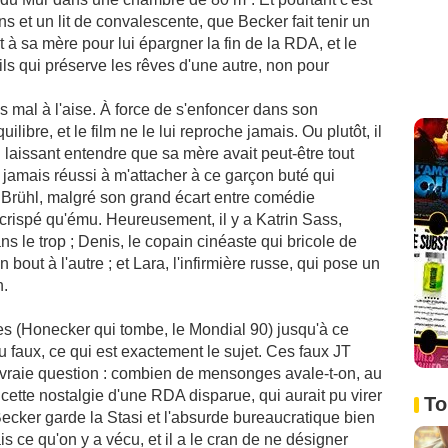
s et un lit de convalescente, que Becker fait tenir un
 à sa mère pour lui épargner la fin de la RDA, et le
fils qui préserve les rêves d'une autre, non pour
 mal à l'aise. À force de s'enfoncer dans son
libre, et le film ne le lui reproche jamais. Ou plutôt, il
 laissant entendre que sa mère avait peut-être tout
ai jamais réussi à m'attacher à ce garçon buté qui
l Brühl, malgré son grand écart entre comédie
s crispé qu'ému. Heureusement, il y a Katrin Sass,
 le trop ; Denis, le copain cinéaste qui bricole de
n bout à l'autre ; et Lara, l'infirmière russe, qui pose un
n.
ves (Honecker qui tombe, le Mondial 90) jusqu'à ce
u faux, ce qui est exactement le sujet. Ces faux JT
vraie question : combien de mensonges avale-t-on, au
 cette nostalgie d'une RDA disparue, qui aurait pu virer
To
Becker garde la Stasi et l'absurde bureaucratique bien
is ce qu'on y a vécu, et il a le cran de ne désigner