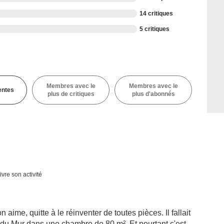
14 critiques
5 critiques
Membres avec le
Membres avec le
entes
plus de critiques
plus d'abonnés
ivre son activité
ime, quitte à le réinventer de toutes pièces. Il fallait
 du Mur dans une chambre de 80 m². Et pourtant c'est