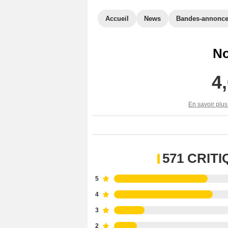
Accueil
News
Bandes-annonc
No
4
En savoir plus
571 CRIT
5
4
3
2