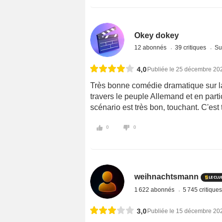
Okey dokey
12 abonnés
39 critiques
Su
4,0
Publiée le 25 décembre 20
Très bonne comédie dramatique sur la 
travers le peuple Allemand et en partic
scénario est très bon, touchant. C'est 
0
0
weihnachtsmann
1 622 abonnés
5 745 critique
3,0
Publiée le 15 décembre 20