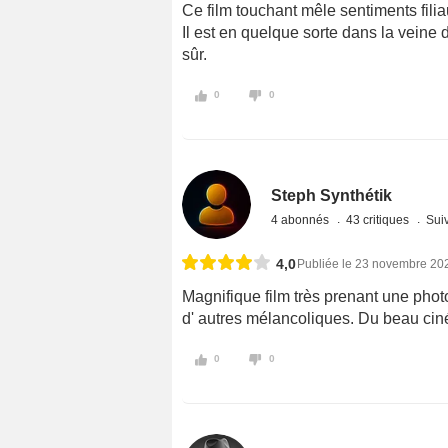
Ce film touchant mêle sentiments filia
Il est en quelque sorte dans la veine d
sûr.
0
0
Steph Synthétik
4 abonnés
43 critiques
Suiv
4,0
Publiée le 23 novembre 20
Magnifique film très prenant une ph
d' autres mélancoliques. Du beau ci
0
0