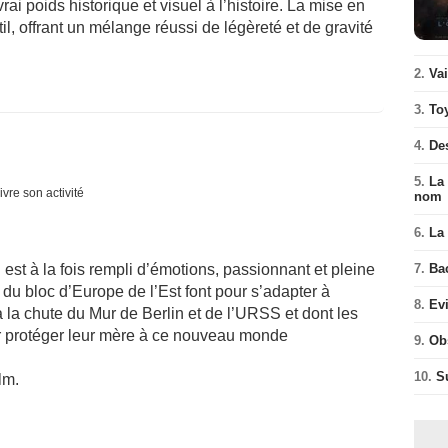
ai poids historique et visuel à l’histoire. La mise en
il, offrant un mélange réussi de légèreté et de gravité
2.
Va
3.
To
4.
De
5.
La 
ivre son activité
nom
6.
La 
l est à la fois rempli d’émotions, passionnant et pleine
7.
Ba
 du bloc d’Europe de l’Est font pour s’adapter à
8.
Ev
à la chute du Mur de Berlin et de l’URSS et dont les
r protéger leur mère à ce nouveau monde
9.
Ob
10.
S
lm.