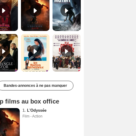
Le Triangle d'or Bande-annonce VF
Les Matins merveilleux Bande-annonce VF
De la Comédie-Française Teaser VF
Bandes-annonces à ne pas manquer
p films au box office
1.
L'Odyssée
Film - Action