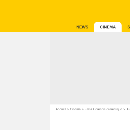
NEWS
CINÉMA
S
Accueil
Cinéma
Films Comédie dramatique
Go