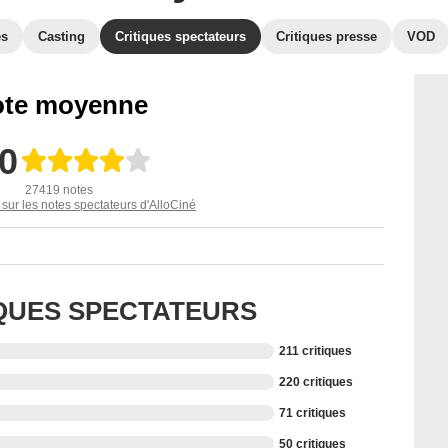
es
Casting
Critiques spectateurs
Critiques presse
VOD
te moyenne
,0
27419 notes
 sur les notes spectateurs d'AlloCiné
IQUES SPECTATEURS
211 critiques
220 critiques
71 critiques
50 critiques