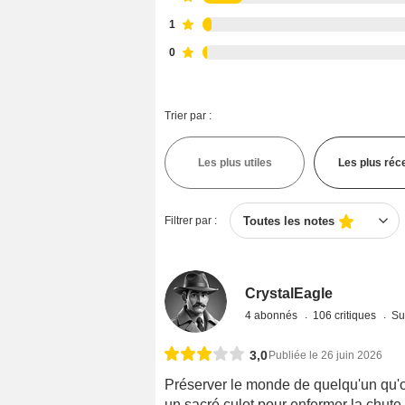
1
0
Trier par :
Les plus utiles
Les plus réc
Filtrer par :
Toutes les notes
CrystalEagle
4 abonnés
106 critiques
Su
3,0
Publiée le 26 juin 2026
Préserver le monde de quelqu'un qu'on a
un sacré culot pour enfermer la chute