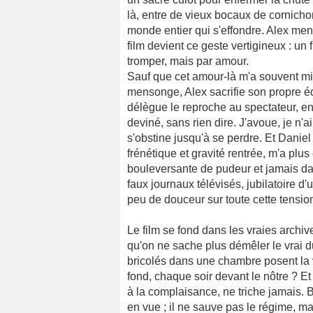
là, entre de vieux bocaux de cornichon
monde entier qui s'effondre. Alex ment
film devient ce geste vertigineux : un 
tromper, mais par amour.
Sauf que cet amour-là m'a souvent mis
mensonge, Alex sacrifie son propre équi
délègue le reproche au spectateur, en
deviné, sans rien dire. J'avoue, je n'
s'obstine jusqu'à se perdre. Et Danie
frénétique et gravité rentrée, m'a plu
bouleversante de pudeur et jamais dans
faux journaux télévisés, jubilatoire d'u
peu de douceur sur toute cette tensio
Le film se fond dans les vraies archi
qu'on ne sache plus démêler le vrai d
bricolés dans une chambre posent la 
fond, chaque soir devant le nôtre ? Et
à la complaisance, ne triche jamais. 
en vue ; il ne sauve pas le régime, ma