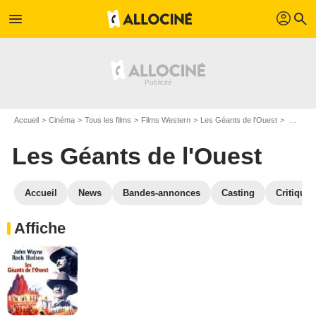
profil
menu
search
Accueil
Cinéma
Tous les films
Films Western
Les Géants de l'Ouest
Galerie photos du film Les Géants de l'Ouest
Les Géants de l'Ouest
Accueil
News
Bandes-annonces
Casting
Critiques
Affiche