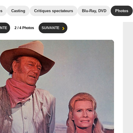
es
Casting
Critiques spectateurs
Blu-Ray, DVD
Photos
NTE
2
/ 4 Photos
SUIVANTE