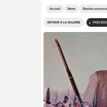
Accueil
News
Bandes-annonc
RETOUR À LA GALERIE
PRÉCÉDE