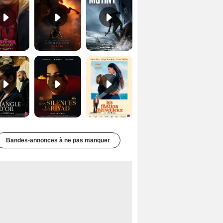
Le Triangle d'or Bande-annonce VF
Les Silences de Riyad Bande-annonce VO STFR
Les Matins merveilleux Bande-annonce VF
Bandes-annonces à ne pas manquer