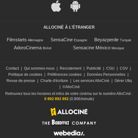
ALLOCINÉ À L'ÉTRANGER
Filmstarts
SensaCine
Beyazperde
Allemagne
Espagne
Turquie
AdoroCinema
Sensacine México
Brésil
Mexique
Contact
|
Qui sommes-nous
|
Recrutement
|
Publicité
|
CGU
|
CGV
|
Politique de cookies
|
Préférences cookies
|
Données Personnelles
|
Revue de presse
|
Charte d'écriture
|
Les services AlloCiné
|
Gérer Utiq
|
©AlloCiné
Retrouvez tous les horaires et infos de votre cinéma sur le numéro AlloCiné :
0 892 892 892
(0,90€/minute)