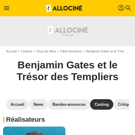
profil
menu
search
Accueil
Cinéma
Tous les films
Films Aventure
Benjamin Gates et le Trésor des Templiers
Benjamin Gates et le
Trésor des Templiers
Accueil
News
Bandes-annonces
Casting
Critiques
Réalisateurs