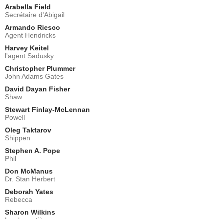
Arabella Field
Secrétaire d'Abigail
Armando Riesco
Agent Hendricks
Harvey Keitel
l'agent Sadusky
Christopher Plummer
John Adams Gates
David Dayan Fisher
Shaw
Stewart Finlay-McLennan
Powell
Oleg Taktarov
Shippen
Stephen A. Pope
Phil
Don McManus
Dr. Stan Herbert
Deborah Yates
Rebecca
Sharon Wilkins