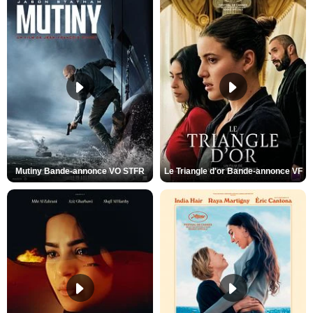
Mutiny Bande-annonce VO STFR
Le Triangle d'or Bande-annonce VF