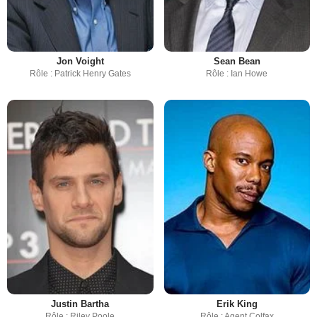
Jon Voight
Sean Bean
Rôle : Patrick Henry Gates
Rôle : Ian Howe
Justin Bartha
Erik King
Rôle : Riley Poole
Rôle : Agent Colfax