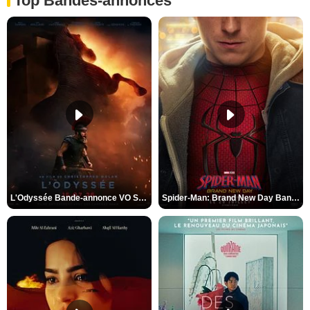
Top Bandes-annonces
L'Odyssée Bande-annonce VO STFR
Spider-Man: Brand New Day Bande-annonce VO STFR