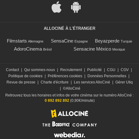
ALLOCINÉ À L'ÉTRANGER
Filmstarts
SensaCine
Beyazperde
Allemagne
Espagne
Turquie
AdoroCinema
Sensacine México
Brésil
Mexique
Contact
|
Qui sommes-nous
|
Recrutement
|
Publicité
|
CGU
|
CGV
|
Politique de cookies
|
Préférences cookies
|
Données Personnelles
|
Revue de presse
|
Charte d'écriture
|
Les services AlloCiné
|
Gérer Utiq
|
©AlloCiné
Retrouvez tous les horaires et infos de votre cinéma sur le numéro AlloCiné :
0 892 892 892
(0,90€/minute)