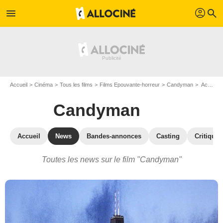
profil
menu
search
Accueil
Cinéma
Tous les films
Films Epouvante-horreur
Candyman
Actualités Candyman
Candyman
Accueil
News
Bandes-annonces
Casting
Critiques
Toutes les news sur le film "Candyman"