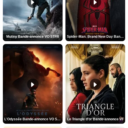
Mutiny Bande-annonce VO STFR
Spider-Man: Brand New Day Bande-annonce VO STFR
L'Odyssée Bande-annonce VO STFR
Le Triangle d'or Bande-annonce VF