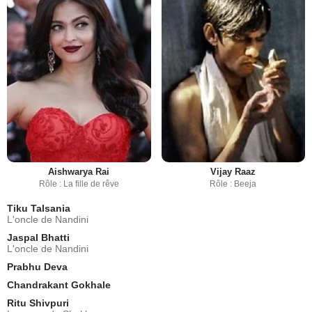
Aishwarya Rai
Vijay Raaz
Rôle : La fille de rêve
Rôle : Beeja
Tiku Talsania
L'oncle de Nandini
Jaspal Bhatti
L'oncle de Nandini
Prabhu Deva
Chandrakant Gokhale
Ritu Shivpuri