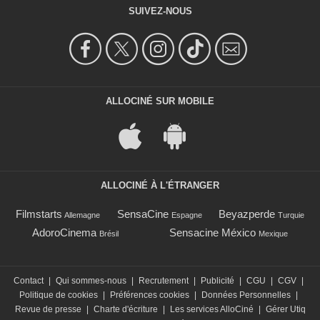
SUIVEZ-NOUS
ALLOCINÉ SUR MOBILE
ALLOCINÉ À L'ÉTRANGER
Filmstarts
SensaCine
Beyazperde
Allemagne
Espagne
Turquie
AdoroCinema
Sensacine México
Brésil
Mexique
Contact
|
Qui sommes-nous
|
Recrutement
|
Publicité
|
CGU
|
CGV
|
Politique de cookies
|
Préférences cookies
|
Données Personnelles
|
Revue de presse
|
Charte d'écriture
|
Les services AlloCiné
|
Gérer Utiq