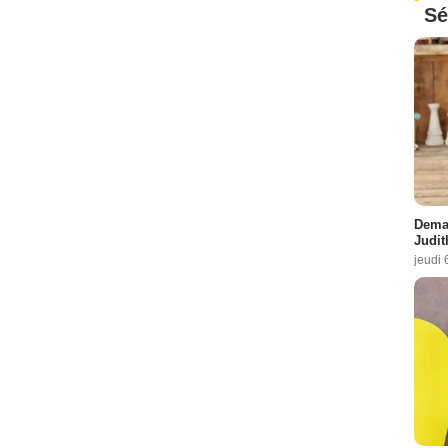
Sé
Demai
Judit
jeudi 