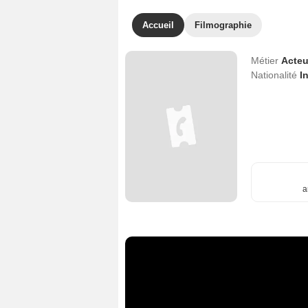
Accueil
Filmographie
Métier
Acteu
Nationalité
I
a