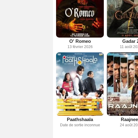
O' Romeo
Gadar 
13 février 2026
11 août 2
Paathshaala
Raajnee
Date de sortie inconnue
24 août 2