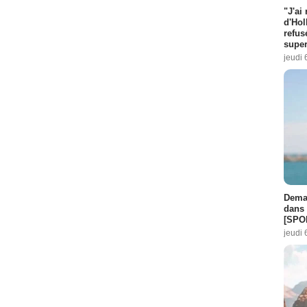
"J'ai
d'Hol
refus
super
jeudi 
Demai
dans 
[SPO
jeudi 