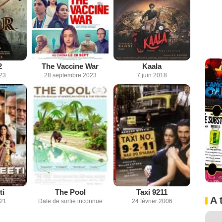
2
The Vaccine War
Kaala
023
28 septembre 2023
7 juin 2018
ti
The Pool
Taxi 9211
A 
021
Date de sortie inconnue
24 février 2006