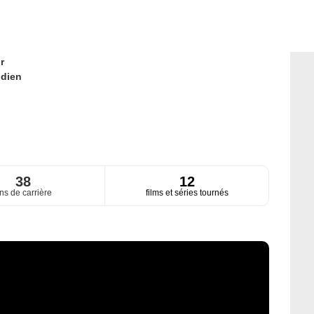
r
ndien
38
12
ns de carrière
films et séries tournés