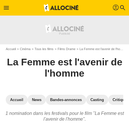
profil
menu
search
Accueil
Cinéma
Tous les films
Films Drame
La Femme est l'avenir de l'homme
La Femme est l'avenir de
l'homme
Accueil
News
Bandes-annonces
Casting
Critiques
1 nomination dans les festivals pour le film "La Femme est
l'avenir de l'homme".