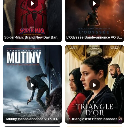
Spider-Man: Brand New Day Bande-annonce VO STFR
L'Odyssée Bande-annonce VO STFR
Mutiny Bande-annonce VO STFR
Le Triangle d'or Bande-annonce VF