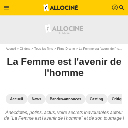
profil
menu
search
Accueil
Cinéma
Tous les films
Films Drame
La Femme est l'avenir de l'homme
La Femme est l'avenir de
l'homme
Accueil
News
Bandes-annonces
Casting
Critiques
Anecdotes, potins, actus, voire secrets inavouables autour
de "La Femme est l'avenir de l'homme" et de son tournage !