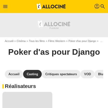
profil
menu
search
Accueil
Cinéma
Tous les films
Films Western
Poker d'as pour Django
Casting Poker d'as pour Django
Poker d'as pour Django
Accueil
Casting
Critiques spectateurs
VOD
Blu-Ra
Réalisateurs