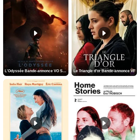
L'Odyssée Bande-annonce VO STFR
Le Triangle d'or Bande-annonce VF