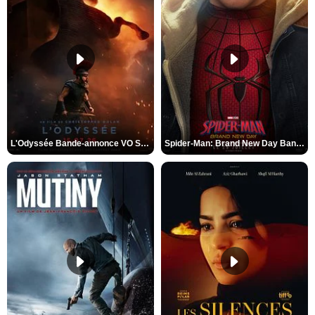
L'Odyssée Bande-annonce VO STFR
Spider-Man: Brand New Day Bande-annonce VO STFR