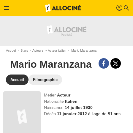
profil
menu
search
Accueil
Stars
Acteurs
Acteur italien
Mario Maranzana
Mario Maranzana
Accueil
Filmographie
Métier
Acteur
Nationalité
Italien
Naissance
14 juillet 1930
Décès
11 janvier 2012
à l'age de 81 ans