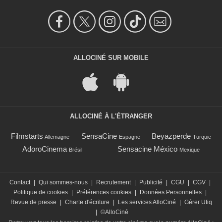
ALLOCINÉ SUR MOBILE
ALLOCINÉ À L'ÉTRANGER
Filmstarts
SensaCine
Beyazperde
Allemagne
Espagne
Turquie
AdoroCinema
Sensacine México
Brésil
Mexique
Contact
|
Qui sommes-nous
|
Recrutement
|
Publicité
|
CGU
|
CGV
|
Politique de cookies
|
Préférences cookies
|
Données Personnelles
|
Revue de presse
|
Charte d'écriture
|
Les services AlloCiné
|
Gérer Utiq
|
©AlloCiné