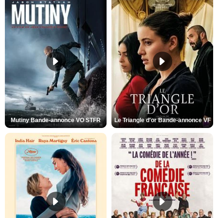
Mutiny Bande-annonce VO STFR
Le Triangle d'or Bande-annonce VF