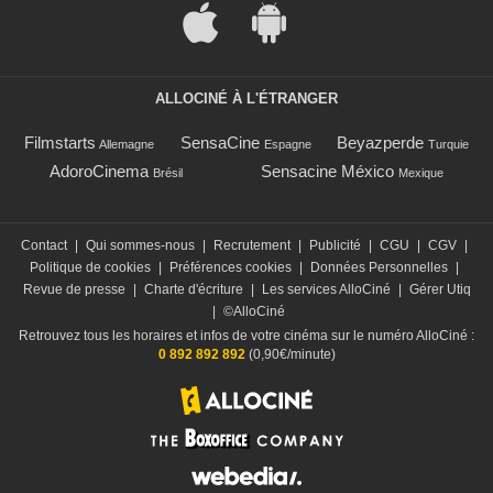
ALLOCINÉ À L'ÉTRANGER
Filmstarts
SensaCine
Beyazperde
Allemagne
Espagne
Turquie
AdoroCinema
Sensacine México
Brésil
Mexique
Contact
|
Qui sommes-nous
|
Recrutement
|
Publicité
|
CGU
|
CGV
|
Politique de cookies
|
Préférences cookies
|
Données Personnelles
|
Revue de presse
|
Charte d'écriture
|
Les services AlloCiné
|
Gérer Utiq
|
©AlloCiné
Retrouvez tous les horaires et infos de votre cinéma sur le numéro AlloCiné :
0 892 892 892
(0,90€/minute)