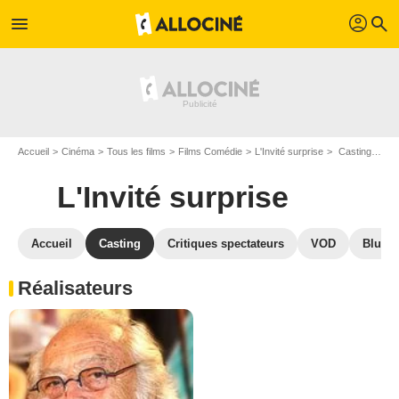
profil
menu
search
Accueil
Cinéma
Tous les films
Films Comédie
L'Invité surprise
Casting L'Invité surprise
L'Invité surprise
Accueil
Casting
Critiques spectateurs
VOD
Blu-Ra
Réalisateurs