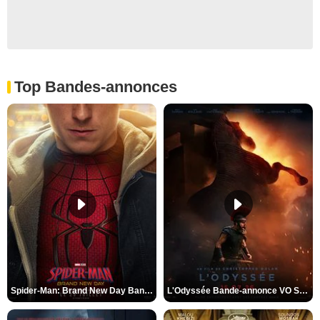
Top Bandes-annonces
Spider-Man: Brand New Day Bande-annonce VO STFR
L'Odyssée Bande-annonce VO STFR