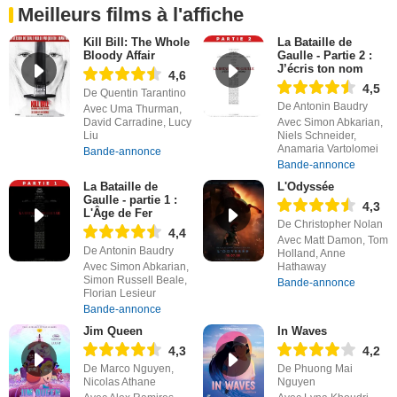
Meilleurs films à l'affiche
Kill Bill: The Whole
La Bataille de
Bloody Affair
Gaulle - Partie 2 :
J’écris ton nom
4,6
4,5
De Quentin Tarantino
De Antonin Baudry
Avec Uma Thurman,
David Carradine, Lucy
Avec Simon Abkarian,
Liu
Niels Schneider,
Anamaria Vartolomei
Bande-annonce
Bande-annonce
La Bataille de
L'Odyssée
Gaulle - partie 1 :
4,3
L'Âge de Fer
De Christopher Nolan
4,4
Avec Matt Damon, Tom
De Antonin Baudry
Holland, Anne
Avec Simon Abkarian,
Hathaway
Simon Russell Beale,
Bande-annonce
Florian Lesieur
Bande-annonce
Jim Queen
In Waves
4,3
4,2
De Marco Nguyen,
De Phuong Mai
Nicolas Athane
Nguyen