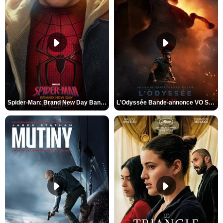
Spider-Man: Brand New Day Bande-annonce VO STFR
L'Odyssée Bande-annonce VO STFR