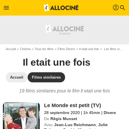
profil
menu
search
Accueil
Cinéma
Tous les films
Films Divers
Il etait une fois
Les films similaires à "Il etait une fois"
Il etait une fois
Accueil
Films similaires
19 films similaires pour le film Il etait une fois
Le Monde est petit (TV)
28 septembre 2020
|
1h 45min
|
Divers
De
Régis Musset
Avec
Jean-Luc Reichmann
,
Julie