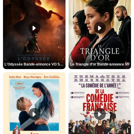
L'Odyssée Bande-annonce VO STFR
Le Triangle d'or Bande-annonce VF