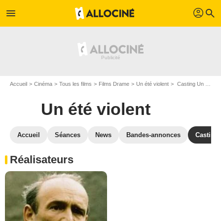
profil
menu
search
Accueil
Cinéma
Tous les films
Films Drame
Un été violent
Casting Un été violent
Un été violent
Accueil
Séances
News
Bandes-annonces
Casting
Réalisateurs