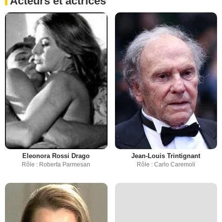
Acteurs et actrices
Eleonora Rossi Drago
Jean-Louis Trintignant
Rôle : Roberta Parmesan
Rôle : Carlo Caremoli