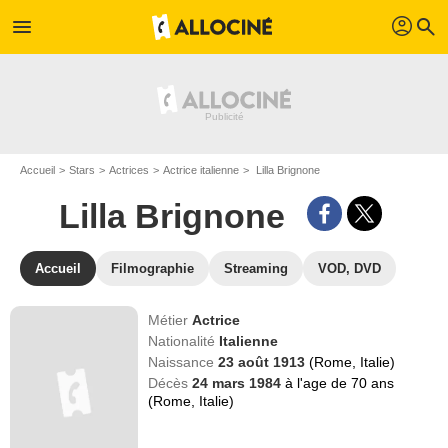
profil
menu
search
Accueil
Stars
Actrices
Actrice italienne
Lilla Brignone
Lilla Brignone
Accueil
Filmographie
Streaming
VOD, DVD
Métier
Actrice
Nationalité
Italienne
Naissance
23 août 1913
(Rome, Italie)
Décès
24 mars 1984
à l'age de 70 ans
(Rome, Italie)