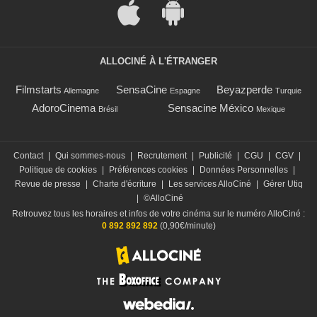
ALLOCINÉ À L'ÉTRANGER
Filmstarts
SensaCine
Beyazperde
Allemagne
Espagne
Turquie
AdoroCinema
Sensacine México
Brésil
Mexique
Contact
|
Qui sommes-nous
|
Recrutement
|
Publicité
|
CGU
|
CGV
|
Politique de cookies
|
Préférences cookies
|
Données Personnelles
|
Revue de presse
|
Charte d'écriture
|
Les services AlloCiné
|
Gérer Utiq
|
©AlloCiné
Retrouvez tous les horaires et infos de votre cinéma sur le numéro AlloCiné :
0 892 892 892
(0,90€/minute)