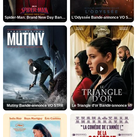
Spider-Man: Brand New Day Bande-annonce VO STFR
L'Odyssée Bande-annonce VO STFR
Mutiny Bande-annonce VO STFR
Le Triangle d'or Bande-annonce VF