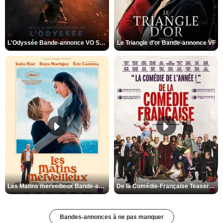
L'Odyssée Bande-annonce VO STFR
Le Triangle d'or Bande-annonce VF
Les Matins merveilleux Bande-annonce VF
De la Comédie-Française Teaser VF
Bandes-annonces à ne pas manquer