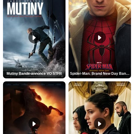
Mutiny Bande-annonce VO STFR
Spider-Man: Brand New Day Bande-annonce VO STFR