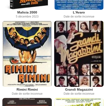
Malicia 2000
L'Avaro
5 décembre 2023
Date de sortie inconnue
Rimini Rimini
Grandi Magazzini
Date de sortie inconnue
Date de sortie inconnue