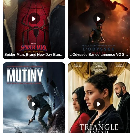
Spider-Man: Brand New Day Bande-annonce VO STFR
L'Odyssée Bande-annonce VO STFR