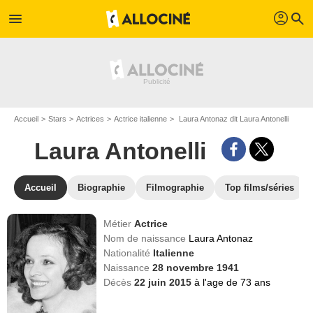
profil
menu
search
Accueil
Stars
Actrices
Actrice italienne
Laura Antonaz dit Laura Antonelli
Laura Antonelli
Accueil
Biographie
Filmographie
Top films/séries
Métier
Actrice
Nom de naissance
Laura Antonaz
Nationalité
Italienne
Naissance
28 novembre 1941
Décès
22 juin 2015
à l'age de 73 ans