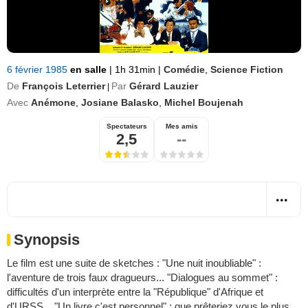
6 février 1985
en salle
|
1h 31min
|
Comédie
,
Science Fiction
De
François Leterrier
Par
Gérard Lauzier
|
Avec
Anémone
,
Josiane Balasko
,
Michel Boujenah
Spectateurs
Mes amis
2,5
--
Synopsis
Le film est une suite de sketches : "Une nuit inoubliable" :
l'aventure de trois faux dragueurs... "Dialogues au sommet" :
difficultés d'un interprète entre la "République" d'Afrique et
d'URSS... "Un livre c'est personnel" : que prêteriez vous le plus