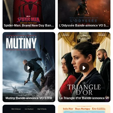
Spider-Man: Brand New Day Bande-annonce VO STFR
L'Odyssée Bande-annonce VO STFR
Mutiny Bande-annonce VO STFR
Le Triangle d'or Bande-annonce VF