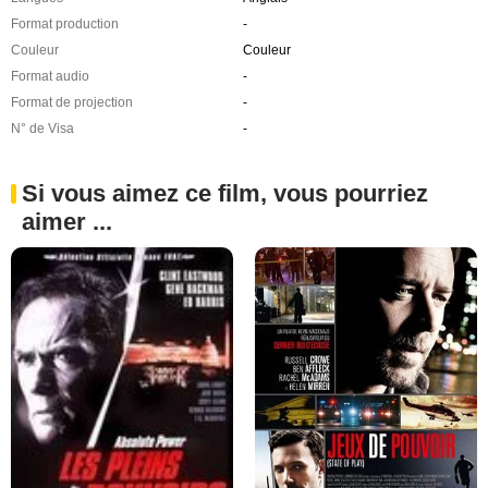
Format production
-
Couleur
Couleur
Format audio
-
Format de projection
-
N° de Visa
-
Si vous aimez ce film, vous pourriez
aimer ...