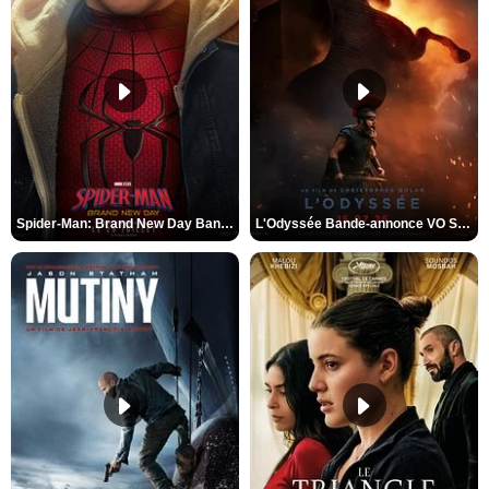
Spider-Man: Brand New Day Bande-annonce VO STFR
L'Odyssée Bande-annonce VO STFR