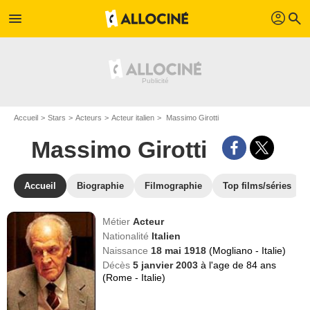
profil
menu
search
Accueil
Stars
Acteurs
Acteur italien
Massimo Girotti
Massimo Girotti
Accueil
Biographie
Filmographie
Top films/séries
Métier
Acteur
Nationalité
Italien
Naissance
18 mai 1918
(Mogliano - Italie)
Décès
5 janvier 2003
à l'age de 84 ans
(Rome - Italie)