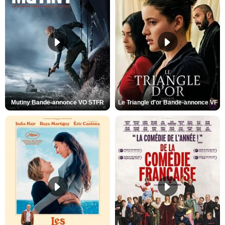
Mutiny Bande-annonce VO STFR
Le Triangle d'or Bande-annonce VF