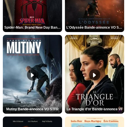
Spider-Man: Brand New Day Bande-annonce VO STFR
L'Odyssée Bande-annonce VO STFR
Mutiny Bande-annonce VO STFR
Le Triangle d'or Bande-annonce VF