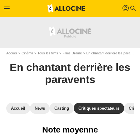
profil
menu
search
Accueil
Cinéma
Tous les films
Films Drame
En chantant derrière les paravents
En chantant derrière les
paravents
Accueil
News
Casting
Critiques spectateurs
Criti
Note moyenne