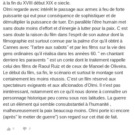
à la fin du XVIII début XIX e siecle.
Olmi regarde avec intérêt le passage aux armes à feu de forte
puissante qui eut pour conséquence de sophistiquer et de
démultiplier la puissance de tuer. En parallèle l'être humain met
sans doute moins d'effort et d'énergie à lutter pour la paix. C est
sans doute la raison du film dans l'esprit de son auteur dont la
filmographie est surtout connue par la palme d'or qu'il obtint à
Cannes avec "l'arbre aux sabots" et par les films sur la vie des
gens ordinaires qu'il réalisa dans les années 60. " en chantant
derriere les paravents " est un conte dont le traitement rappelle
celui des films de Raoul Ruiz et de ceux de Manoel de Oliveira.
Le début du film, sa fin, le scénario et surtout le montage sont
certainement les moins réussis. C'est un film réservé aux
spectateurs exigeants et aux aficionados d'Olmi. Il n'est pas
inintéressant, notamment en ce qu'il nous donne à connaître un
personnage historique peu connu sous nos latitudes. La guerre
est un élément qui semble consubstantiel à l'humanité ,
malheureusement la paix beaucoup moins. Olmi porte ici encore
(après" le metier de guerre") son regard sur cet état de fait.
0
0