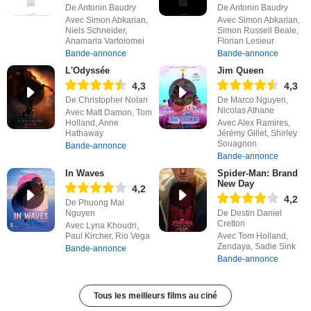
De Antonin Baudry
De Antonin Baudry
Avec Simon Abkarian,
Avec Simon Abkarian,
Niels Schneider,
Simon Russell Beale,
Anamaria Vartolomei
Florian Lesieur
Bande-annonce
Bande-annonce
L'Odyssée
Jim Queen
4,3
4,3
De Christopher Nolan
De Marco Nguyen,
Nicolas Athane
Avec Matt Damon, Tom
Holland, Anne
Avec Alex Ramires,
Hathaway
Jérémy Gillet, Shirley
Souagnon
Bande-annonce
Bande-annonce
In Waves
Spider-Man: Brand
New Day
4,2
4,2
De Phuong Mai
Nguyen
De Destin Daniel
Cretton
Avec Lyna Khoudri,
Paul Kircher, Rio Vega
Avec Tom Holland,
Zendaya, Sadie Sink
Bande-annonce
Bande-annonce
Tous les meilleurs films au ciné