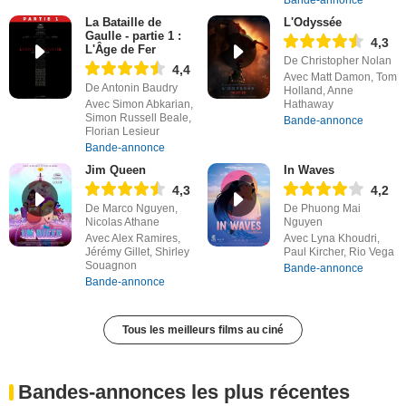
Bande-annonce
La Bataille de
L'Odyssée
Gaulle - partie 1 :
4,3
L'Âge de Fer
De Christopher Nolan
4,4
Avec Matt Damon, Tom
De Antonin Baudry
Holland, Anne
Avec Simon Abkarian,
Hathaway
Simon Russell Beale,
Bande-annonce
Florian Lesieur
Bande-annonce
Jim Queen
In Waves
4,3
4,2
De Marco Nguyen,
De Phuong Mai
Nicolas Athane
Nguyen
Avec Alex Ramires,
Avec Lyna Khoudri,
Jérémy Gillet, Shirley
Paul Kircher, Rio Vega
Souagnon
Bande-annonce
Bande-annonce
Tous les meilleurs films au ciné
Bandes-annonces les plus récentes