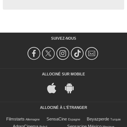
SUIVEZ-NOUS
ALLOCINÉ SUR MOBILE
ALLOCINÉ À L'ÉTRANGER
Filmstarts
SensaCine
Beyazperde
Allemagne
Espagne
Turquie
AdoroCinema
Sensacine México
Brésil
Mexique