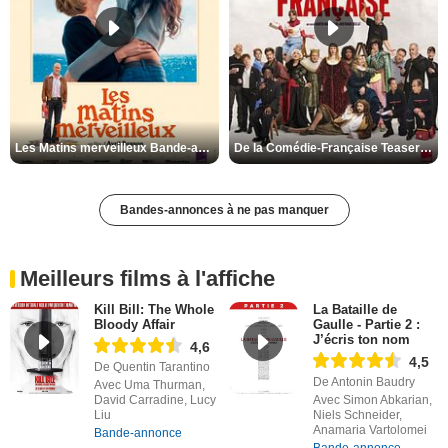
Les Matins merveilleux Bande-annonce VF
De la Comédie-Française Teaser VF
Bandes-annonces à ne pas manquer
Meilleurs films à l'affiche
Kill Bill: The Whole
La Bataille de
Bloody Affair
Gaulle - Partie 2 :
J’écris ton nom
4,6
4,5
De Quentin Tarantino
De Antonin Baudry
Avec Uma Thurman,
David Carradine, Lucy
Avec Simon Abkarian,
Liu
Niels Schneider,
Anamaria Vartolomei
Bande-annonce