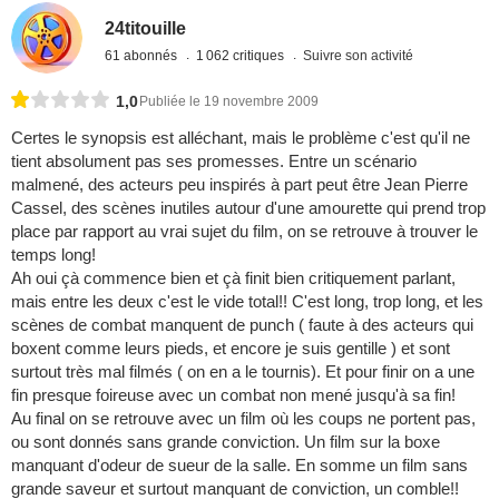
24titouille
61 abonnés
1 062 critiques
Suivre son activité
1,0
Publiée le 19 novembre 2009
Certes le synopsis est alléchant, mais le problème c'est qu'il ne
tient absolument pas ses promesses. Entre un scénario
malmené, des acteurs peu inspirés à part peut être Jean Pierre
Cassel, des scènes inutiles autour d'une amourette qui prend trop
place par rapport au vrai sujet du film, on se retrouve à trouver le
temps long!
Ah oui çà commence bien et çà finit bien critiquement parlant,
mais entre les deux c'est le vide total!! C'est long, trop long, et les
scènes de combat manquent de punch ( faute à des acteurs qui
boxent comme leurs pieds, et encore je suis gentille ) et sont
surtout très mal filmés ( on en a le tournis). Et pour finir on a une
fin presque foireuse avec un combat non mené jusqu'à sa fin!
Au final on se retrouve avec un film où les coups ne portent pas,
ou sont donnés sans grande conviction. Un film sur la boxe
manquant d'odeur de sueur de la salle. En somme un film sans
grande saveur et surtout manquant de conviction, un comble!!