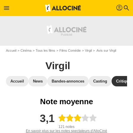
profil
menu
search
Accueil
Cinéma
Tous les films
Films Comédie
Virgil
Avis sur Virgil
Virgil
Accueil
News
Bandes-annonces
Casting
Critiques
Note moyenne
3,1
121 notes
En savoir plus sur les notes spectateurs d'AlloCiné