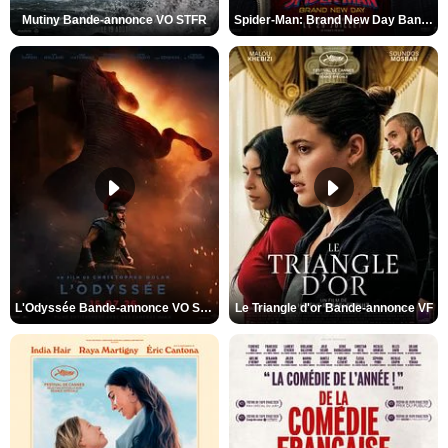
Mutiny Bande-annonce VO STFR
Spider-Man: Brand New Day Bande-annonce VO STFR
L'Odyssée Bande-annonce VO STFR
Le Triangle d'or Bande-annonce VF