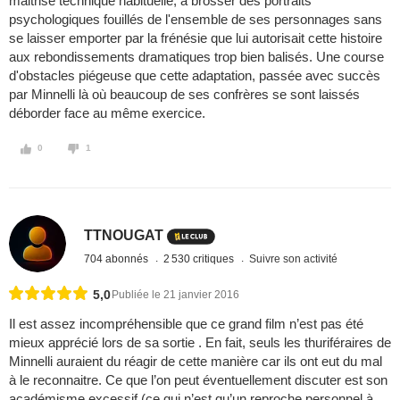
maitrise technique habituelle, à brosser des portraits
psychologiques fouillés de l'ensemble de ses personnages sans
se laisser emporter par la frénésie que lui autorisait cette histoire
aux rebondissements dramatiques trop bien balisés. Une course
d'obstacles piégeuse que cette adaptation, passée avec succès
par Minnelli là où beaucoup de ses confrères se sont laissés
déborder face au même exercice.
0
1
TTNOUGAT
704 abonnés
2 530 critiques
Suivre son activité
5,0
Publiée le 21 janvier 2016
Il est assez incompréhensible que ce grand film n’est pas été
mieux apprécié lors de sa sortie . En fait, seuls les thuriféraires de
Minnelli auraient du réagir de cette manière car ils ont eut du mal
à le reconnaitre. Ce que l’on peut éventuellement discuter est son
académisme excessif (ce qui n’est qu’un reproche personnel à