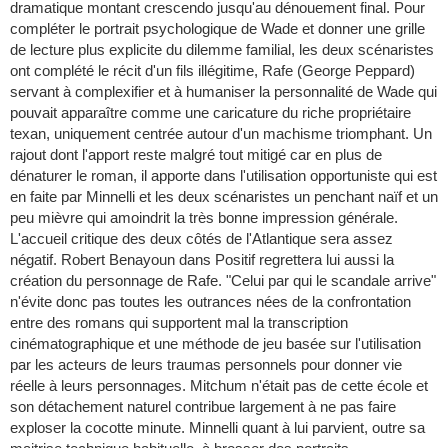
dramatique montant crescendo jusqu'au dénouement final. Pour
compléter le portrait psychologique de Wade et donner une grille
de lecture plus explicite du dilemme familial, les deux scénaristes
ont complété le récit d'un fils illégitime, Rafe (George Peppard)
servant à complexifier et à humaniser la personnalité de Wade qui
pouvait apparaître comme une caricature du riche propriétaire
texan, uniquement centrée autour d'un machisme triomphant. Un
rajout dont l'apport reste malgré tout mitigé car en plus de
dénaturer le roman, il apporte dans l'utilisation opportuniste qui est
en faite par Minnelli et les deux scénaristes un penchant naïf et un
peu mièvre qui amoindrit la très bonne impression générale.
L'accueil critique des deux côtés de l'Atlantique sera assez
négatif. Robert Benayoun dans Positif regrettera lui aussi la
création du personnage de Rafe. "Celui par qui le scandale arrive"
n'évite donc pas toutes les outrances nées de la confrontation
entre des romans qui supportent mal la transcription
cinématographique et une méthode de jeu basée sur l'utilisation
par les acteurs de leurs traumas personnels pour donner vie
réelle à leurs personnages. Mitchum n'était pas de cette école et
son détachement naturel contribue largement à ne pas faire
exploser la cocotte minute. Minnelli quant à lui parvient, outre sa