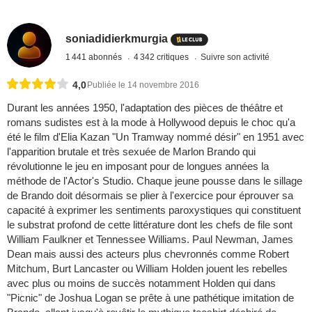
soniadidierkmurgia
1 441 abonnés
4 342 critiques
Suivre son activité
4,0
Publiée le 14 novembre 2016
Durant les années 1950, l'adaptation des pièces de théâtre et
romans sudistes est à la mode à Hollywood depuis le choc qu'a
été le film d'Elia Kazan "Un Tramway nommé désir" en 1951 avec
l'apparition brutale et très sexuée de Marlon Brando qui
révolutionne le jeu en imposant pour de longues années la
méthode de l'Actor's Studio. Chaque jeune pousse dans le sillage
de Brando doit désormais se plier à l'exercice pour éprouver sa
capacité à exprimer les sentiments paroxystiques qui constituent
le substrat profond de cette littérature dont les chefs de file sont
William Faulkner et Tennessee Williams. Paul Newman, James
Dean mais aussi des acteurs plus chevronnés comme Robert
Mitchum, Burt Lancaster ou William Holden jouent les rebelles
avec plus ou moins de succès notamment Holden qui dans
"Picnic" de Joshua Logan se prête à une pathétique imitation de