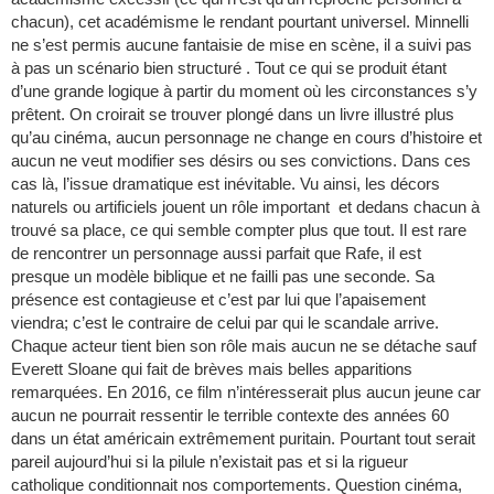
chacun), cet académisme le rendant pourtant universel. Minnelli
ne s’est permis aucune fantaisie de mise en scène, il a suivi pas
à pas un scénario bien structuré . Tout ce qui se produit étant
d’une grande logique à partir du moment où les circonstances s’y
prêtent. On croirait se trouver plongé dans un livre illustré plus
qu’au cinéma, aucun personnage ne change en cours d’histoire et
aucun ne veut modifier ses désirs ou ses convictions. Dans ces
cas là, l’issue dramatique est inévitable. Vu ainsi, les décors
naturels ou artificiels jouent un rôle important et dedans chacun à
trouvé sa place, ce qui semble compter plus que tout. Il est rare
de rencontrer un personnage aussi parfait que Rafe, il est
presque un modèle biblique et ne failli pas une seconde. Sa
présence est contagieuse et c’est par lui que l’apaisement
viendra; c’est le contraire de celui par qui le scandale arrive.
Chaque acteur tient bien son rôle mais aucun ne se détache sauf
Everett Sloane qui fait de brèves mais belles apparitions
remarquées. En 2016, ce film n’intéresserait plus aucun jeune car
aucun ne pourrait ressentir le terrible contexte des années 60
dans un état américain extrêmement puritain. Pourtant tout serait
pareil aujourd’hui si la pilule n’existait pas et si la rigueur
catholique conditionnait nos comportements. Question cinéma,