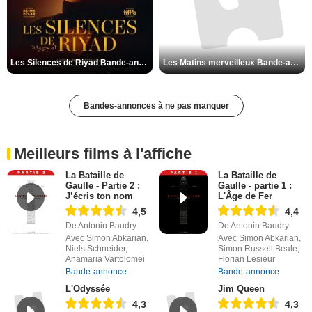
Les Silences de Riyad Bande-annonce VO STFR
Les Matins merveilleux Bande-annonce VF
Bandes-annonces à ne pas manquer
Meilleurs films à l'affiche
La Bataille de
La Bataille de
Gaulle - Partie 2 :
Gaulle - partie 1 :
J’écris ton nom
L'Âge de Fer
4,5
4,4
De Antonin Baudry
De Antonin Baudry
Avec Simon Abkarian,
Avec Simon Abkarian,
Niels Schneider,
Simon Russell Beale,
Anamaria Vartolomei
Florian Lesieur
Bande-annonce
Bande-annonce
L'Odyssée
Jim Queen
4,3
4,3