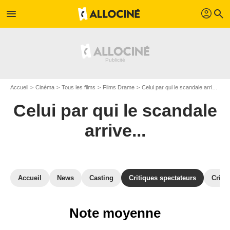
profil
menu
search
Accueil
Cinéma
Tous les films
Films Drame
Celui par qui le scandale arrive...
Celui par qui le scandale
arrive...
Accueil
News
Casting
Critiques spectateurs
Criti
Note moyenne