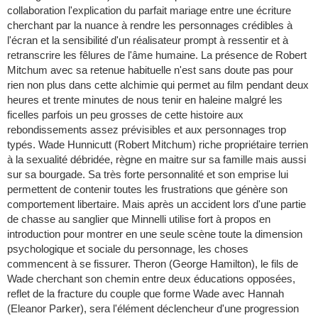
collaboration l'explication du parfait mariage entre une écriture
cherchant par la nuance à rendre les personnages crédibles à
l'écran et la sensibilité d'un réalisateur prompt à ressentir et à
retranscrire les fêlures de l'âme humaine. La présence de Robert
Mitchum avec sa retenue habituelle n'est sans doute pas pour
rien non plus dans cette alchimie qui permet au film pendant deux
heures et trente minutes de nous tenir en haleine malgré les
ficelles parfois un peu grosses de cette histoire aux
rebondissements assez prévisibles et aux personnages trop
typés. Wade Hunnicutt (Robert Mitchum) riche propriétaire terrien
à la sexualité débridée, règne en maitre sur sa famille mais aussi
sur sa bourgade. Sa très forte personnalité et son emprise lui
permettent de contenir toutes les frustrations que génère son
comportement libertaire. Mais après un accident lors d'une partie
de chasse au sanglier que Minnelli utilise fort à propos en
introduction pour montrer en une seule scène toute la dimension
psychologique et sociale du personnage, les choses
commencent à se fissurer. Theron (George Hamilton), le fils de
Wade cherchant son chemin entre deux éducations opposées,
reflet de la fracture du couple que forme Wade avec Hannah
(Eleanor Parker), sera l'élément déclencheur d'une progression