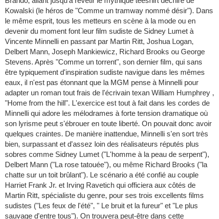
Brando, allant jusqu'à revêtir le mythique teeshirt déchiré de
Kowalski (le héros de "Comme un tramway nommé désir"). Dans
le même esprit, tous les metteurs en scène à la mode ou en
devenir du moment font leur film sudiste de Sidney Lumet à
Vincente Minnelli en passant par Martin Ritt, Joshua Logan,
Delbert Mann, Joseph Mankiewicz, Richard Brooks ou George
Stevens. Après "Comme un torrent", son dernier film, qui sans
être typiquement d'inspiration sudiste navigue dans les mêmes
eaux, il n'est pas étonnant que la MGM pense à Minnelli pour
adapter un roman tout frais de l'écrivain texan William Humphrey ,
"Home from the hill". L'exercice est tout à fait dans les cordes de
Minnelli qui adore les mélodrames à forte tension dramatique où
son lyrisme peut s'ébrouer en toute liberté. On pouvait donc avoir
quelques craintes. De manière inattendue, Minnelli s'en sort très
bien, surpassant et d'assez loin des réalisateurs réputés plus
sobres comme Sidney Lumet ("L'homme à la peau de serpent"),
Delbert Mann ("La rose tatouée"), ou même Richard Brooks ("la
chatte sur un toit brûlant"). Le scénario a été confié au couple
Harriet Frank Jr. et Irving Ravetich qui officiera aux côtés de
Martin Ritt, spécialiste du genre, pour ses trois excellents films
sudistes ("Les feux de l'été", " Le bruit et la fureur" et "Le plus
sauvage d'entre tous"). On trouvera peut-être dans cette