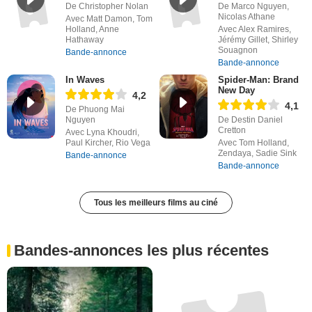
De Christopher Nolan
De Marco Nguyen,
Nicolas Athane
Avec Matt Damon, Tom
Holland, Anne
Avec Alex Ramires,
Hathaway
Jérémy Gillet, Shirley
Souagnon
Bande-annonce
Bande-annonce
In Waves
Spider-Man: Brand
New Day
4,2
4,1
De Phuong Mai
Nguyen
De Destin Daniel
Cretton
Avec Lyna Khoudri,
Paul Kircher, Rio Vega
Avec Tom Holland,
Zendaya, Sadie Sink
Bande-annonce
Bande-annonce
Tous les meilleurs films au ciné
Bandes-annonces les plus récentes