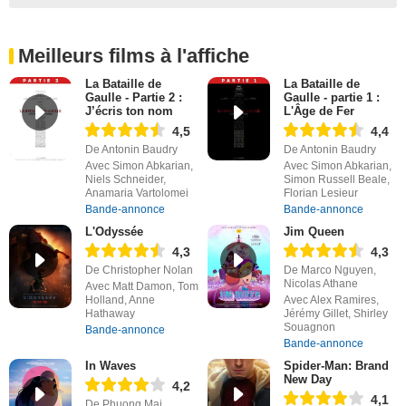
Meilleurs films à l'affiche
La Bataille de
La Bataille de
Gaulle - Partie 2 :
Gaulle - partie 1 :
J’écris ton nom
L'Âge de Fer
4,5
4,4
De Antonin Baudry
De Antonin Baudry
Avec Simon Abkarian,
Avec Simon Abkarian,
Niels Schneider,
Simon Russell Beale,
Anamaria Vartolomei
Florian Lesieur
Bande-annonce
Bande-annonce
L'Odyssée
Jim Queen
4,3
4,3
De Christopher Nolan
De Marco Nguyen,
Nicolas Athane
Avec Matt Damon, Tom
Holland, Anne
Avec Alex Ramires,
Hathaway
Jérémy Gillet, Shirley
Souagnon
Bande-annonce
Bande-annonce
In Waves
Spider-Man: Brand
New Day
4,2
4,1
De Phuong Mai