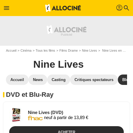
profil
menu
search
Accueil
Cinéma
Tous les films
Films Drame
Nine Lives
Nine Lives en DVD Blu Ray
Nine Lives
Accueil
News
Casting
Critiques spectateurs
Blu-R
DVD et Blu-Ray
Nine Lives (DVD)
neuf à partir de 13,89 €
ACHETER