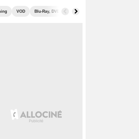
ming
VOD
Blu-Ray, DVD
Photos
Musique
Secrets de