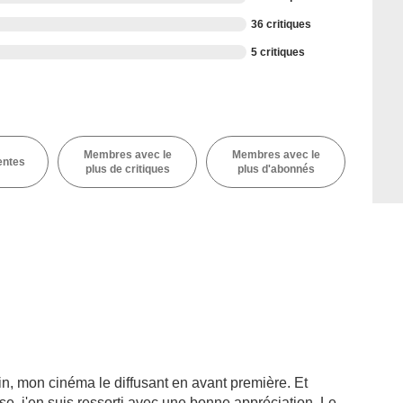
36 critiques
5 critiques
Membres avec le
Membres avec le
entes
plus de critiques
plus d'abonnés
in, mon cinéma le diffusant en avant première. Et
se, j'en suis ressorti avec une bonne appréciation. Le