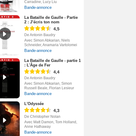
Carradine, Lucy Liu
Bande-annonce
La Bataille de Gaulle - Partie
2 : J’écris ton nom
4,5
De Antonin Baudry
Avec Simon Abkarian, Niels
Schneider, Anamaria Vartolomei
Bande-annonce
La Bataille de Gaulle - partie 1
: L'Âge de Fer
4,4
De Antonin Baudry
Avec Simon Abkarian, Simon
Russell Beale, Florian Lesieur
Bande-annonce
L'Odyssée
4,3
De Christopher Nolan
Avec Matt Damon, Tom Holland,
Anne Hathaway
Bande-annonce