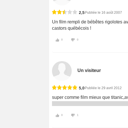
2,5
Publiée le 16 août 2007
Un film rempli de bébêtes rigolotes av
castors québécois !
0
0
Un visiteur
5,0
Publiée le 29 avril 2012
super comme film mieux que titanic,
0
1