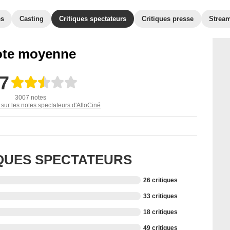
es
Casting
Critiques spectateurs
Critiques presse
Strea
te moyenne
,7
3007 notes
 sur les notes spectateurs d'AlloCiné
IQUES SPECTATEURS
26 critiques
33 critiques
18 critiques
49 critiques