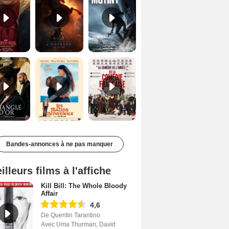
Le Triangle d'or Bande-annonce VF
Les Matins merveilleux Bande-annonce VF
De la Comédie-Française Teaser VF
Bandes-annonces à ne pas manquer
illeurs films à l'affiche
Kill Bill: The Whole Bloody
Affair
4,6
De Quentin Tarantino
Avec Uma Thurman, David