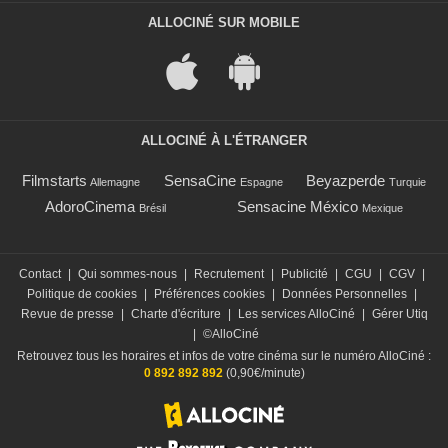
ALLOCINÉ SUR MOBILE
ALLOCINÉ À L'ÉTRANGER
Filmstarts
SensaCine
Beyazperde
Allemagne
Espagne
Turquie
AdoroCinema
Sensacine México
Brésil
Mexique
Contact
|
Qui sommes-nous
|
Recrutement
|
Publicité
|
CGU
|
CGV
|
Politique de cookies
|
Préférences cookies
|
Données Personnelles
|
Revue de presse
|
Charte d'écriture
|
Les services AlloCiné
|
Gérer Utiq
|
©AlloCiné
Retrouvez tous les horaires et infos de votre cinéma sur le numéro AlloCiné :
0 892 892 892
(0,90€/minute)