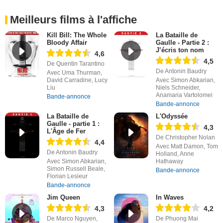
Meilleurs films à l'affiche
Kill Bill: The Whole
La Bataille de
Bloody Affair
Gaulle - Partie 2 :
J’écris ton nom
4,6
4,5
De Quentin Tarantino
De Antonin Baudry
Avec Uma Thurman,
David Carradine, Lucy
Avec Simon Abkarian,
Liu
Niels Schneider,
Anamaria Vartolomei
Bande-annonce
Bande-annonce
La Bataille de
L'Odyssée
Gaulle - partie 1 :
4,3
L'Âge de Fer
De Christopher Nolan
4,4
Avec Matt Damon, Tom
De Antonin Baudry
Holland, Anne
Avec Simon Abkarian,
Hathaway
Simon Russell Beale,
Bande-annonce
Florian Lesieur
Bande-annonce
Jim Queen
In Waves
4,3
4,2
De Marco Nguyen,
De Phuong Mai