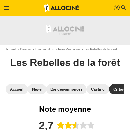
profil
menu
search
Accueil
Cinéma
Tous les films
Films Animation
Les Rebelles de la forêt
Avis L
Les Rebelles de la forêt
Accueil
News
Bandes-annonces
Casting
Critiques
Note moyenne
2,7