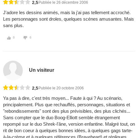
2,5
Publiée le 26 décembre 2006
J'adore les dessins animés, mais la j'ai pas tellement accroché.
Les personnages sont droles, quelques scénes amusantes. Mais
sans plus.
0
0
Un visiteur
2,5
Publiée le 20 octobre 2006
Ya pas à dire, c'est très moyen... Faute à qui ? Au scénario,
principalement. Plus que rechauffés, personnages, situations et
"rebondissements" sont des plus prévisibles, des plus clichés...
Sans compter que le duo Boog-Elliott semble étrangement
repompé sur le duo Shrek-l'âne, version enfantine. Malgré tout, on
rit de bon coeur à quelques bonnes idées, à quelques gags tarte-
à-la-crème et à quelques références (Braveheart) et répliques