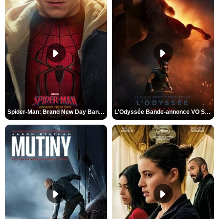
Spider-Man: Brand New Day Bande-annonce VO STFR
L'Odyssée Bande-annonce VO STFR