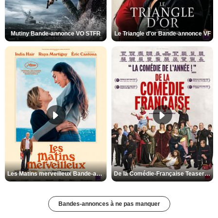
Mutiny Bande-annonce VO STFR
Le Triangle d'or Bande-annonce VF
Les Matins merveilleux Bande-annonce VF
De la Comédie-Française Teaser VF
Bandes-annonces à ne pas manquer