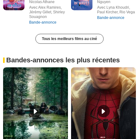
Nicolas Athane
Nguyen
Avec Alex Ramires,
Avec Lyna Khoudri,
Jérémy Gillet, Shirley
Paul Kircher, Rio Vega
Souagnon
Bande-annonce
Bande-annonce
Tous les meilleurs films au ciné
Bandes-annonces les plus récentes