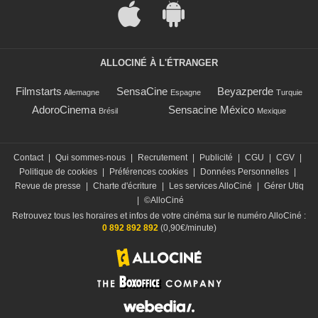
ALLOCINÉ À L'ÉTRANGER
Filmstarts
SensaCine
Beyazperde
Allemagne
Espagne
Turquie
AdoroCinema
Sensacine México
Brésil
Mexique
Contact
|
Qui sommes-nous
|
Recrutement
|
Publicité
|
CGU
|
CGV
|
Politique de cookies
|
Préférences cookies
|
Données Personnelles
|
Revue de presse
|
Charte d'écriture
|
Les services AlloCiné
|
Gérer Utiq
|
©AlloCiné
Retrouvez tous les horaires et infos de votre cinéma sur le numéro AlloCiné :
0 892 892 892
(0,90€/minute)