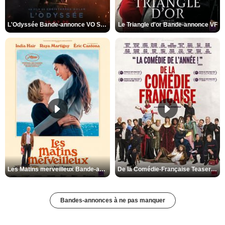
L'Odyssée Bande-annonce VO STFR
Le Triangle d'or Bande-annonce VF
Les Matins merveilleux Bande-annonce VF
De la Comédie-Française Teaser VF
Bandes-annonces à ne pas manquer