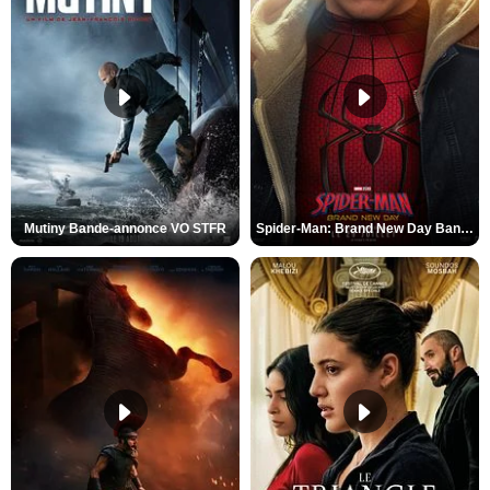
Mutiny Bande-annonce VO STFR
Spider-Man: Brand New Day Bande-annonce VO STFR