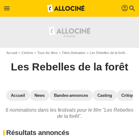
profil
menu
search
Accueil
Cinéma
Tous les films
Films Animation
Les Rebelles de la forêt
Prix e
Les Rebelles de la forêt
Accueil
News
Bandes-annonces
Casting
Critiques
6 nominations dans les festivals pour le film "Les Rebelles
de la forêt".
Résultats annoncés