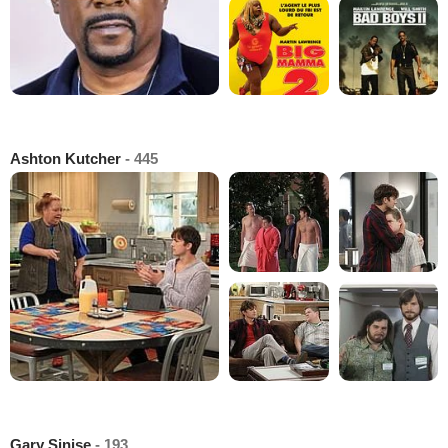
Ashton Kutcher
- 445
Gary Sinise
- 193