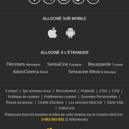
ALLOCINÉ SUR MOBILE
ALLOCINÉ À L'ÉTRANGER
Filmstarts
SensaCine
Beyazperde
Allemagne
Espagne
Turquie
AdoroCinema
Sensacine México
Brésil
Mexique
Contact
|
Qui sommes-nous
|
Recrutement
|
Publicité
|
CGU
|
CGV
|
Politique de cookies
|
Préférences cookies
|
Données Personnelles
|
Revue de presse
|
Charte d'écriture
|
Les services AlloCiné
|
Gérer Utiq
|
©AlloCiné
Retrouvez tous les horaires et infos de votre cinéma sur le numéro AlloCiné :
0 892 892 892
(0,90€/minute)