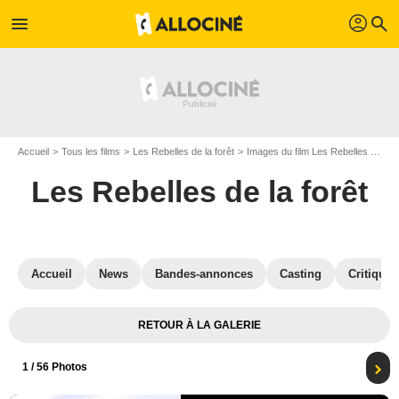
profil
menu
search
Accueil
Tous les films
Les Rebelles de la forêt
Images du film Les Rebelles de la forêt
Les Rebelles de la forêt
Accueil
News
Bandes-annonces
Casting
Critiques
RETOUR À LA GALERIE
1
/ 56 Photos