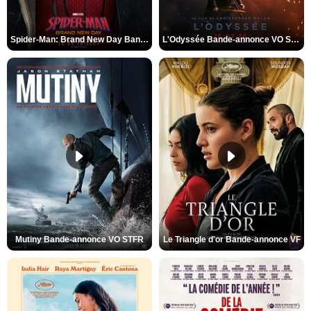
Spider-Man: Brand New Day Bande-annonce VO STFR
L'Odyssée Bande-annonce VO STFR
Mutiny Bande-annonce VO STFR
Le Triangle d'or Bande-annonce VF