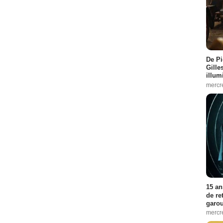
De Pi
Gille
illum
mercr
15 an
de re
garo
mercre