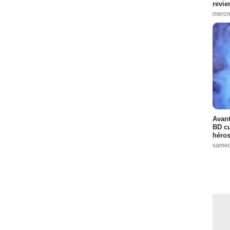
revie
mercre
Avant
BD cu
héros
samed