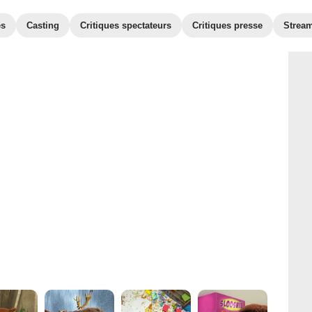
es
Casting
Critiques spectateurs
Critiques presse
Strea