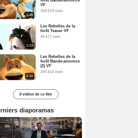
forêt Bande-annonce
VF
308 829 vues
1:39
Les Rebelles de la
forêt Teaser VF
46 477 vues
1:13
Les Rebelles de la
forêt Bande-annonce
(2) VF
295 410 vues
2:10
8 vidéos de ce film
rniers diaporamas