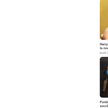
Harry
la no
jeudi
Porté
succè