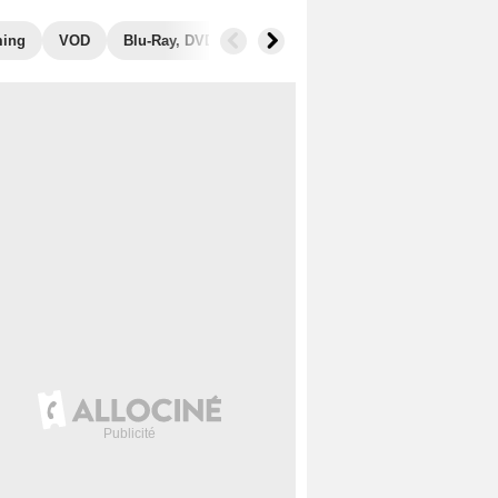
ming
VOD
Blu-Ray, DVD
Photos
Musique
Secrets de