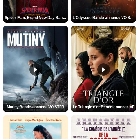
Spider-Man: Brand New Day Bande-annonce VO STFR
L'Odyssée Bande-annonce VO STFR
Mutiny Bande-annonce VO STFR
Le Triangle d'or Bande-annonce VF