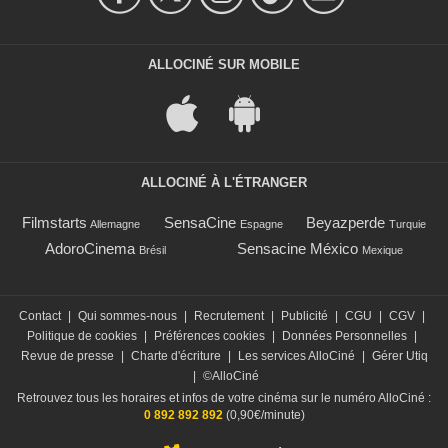
ALLOCINÉ SUR MOBILE
ALLOCINÉ À L'ÉTRANGER
Filmstarts
SensaCine
Beyazperde
Allemagne
Espagne
Turquie
AdoroCinema
Sensacine México
Brésil
Mexique
Contact
|
Qui sommes-nous
|
Recrutement
|
Publicité
|
CGU
|
CGV
|
Politique de cookies
|
Préférences cookies
|
Données Personnelles
|
Revue de presse
|
Charte d'écriture
|
Les services AlloCiné
|
Gérer Utiq
|
©AlloCiné
Retrouvez tous les horaires et infos de votre cinéma sur le numéro AlloCiné :
0 892 892 892
(0,90€/minute)