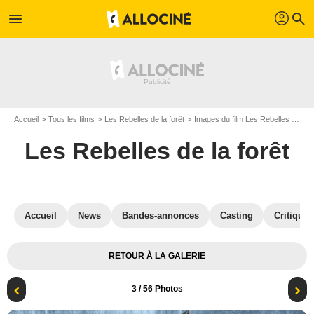
profil
menu
search
Accueil
Tous les films
Les Rebelles de la forêt
Images du film Les Rebelles de la forêt
Les Rebelles de la forêt
Accueil
News
Bandes-annonces
Casting
Critiques
RETOUR À LA GALERIE
3
/ 56 Photos