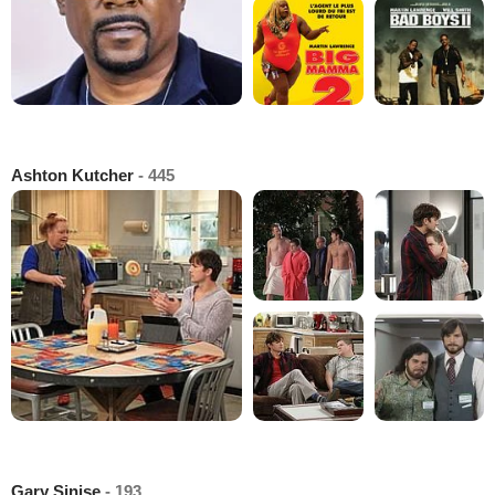
Ashton Kutcher
- 445
Gary Sinise
- 193