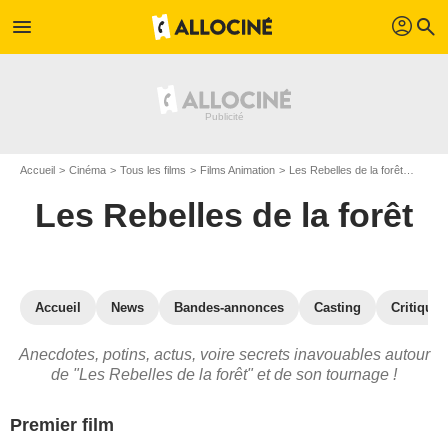
profil
menu
search
Accueil
Cinéma
Tous les films
Films Animation
Les Rebelles de la forêt
Les Re
Les Rebelles de la forêt
Accueil
News
Bandes-annonces
Casting
Critiques
Anecdotes, potins, actus, voire secrets inavouables autour
de "Les Rebelles de la forêt" et de son tournage !
Premier film