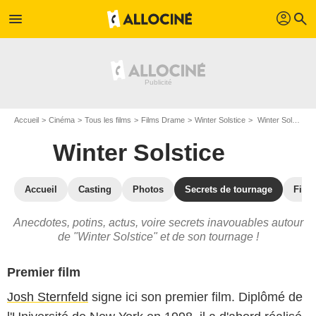
profil
menu
search
Accueil
Cinéma
Tous les films
Films Drame
Winter Solstice
Winter Solstice : les secrets du tournage
Winter Solstice
Accueil
Casting
Photos
Secrets de tournage
Films
Anecdotes, potins, actus, voire secrets inavouables autour
de "Winter Solstice" et de son tournage !
Premier film
Josh Sternfeld
signe ici son premier film. Diplômé de