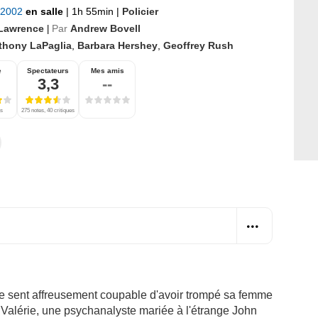
t 2002
en salle
|
1h 55min
|
Policier
Lawrence
Par
Andrew Bovell
|
thony LaPaglia
,
Barbara Hershey
,
Geoffrey Rush
e
Spectateurs
Mes amis
3,3
--
es
275 notes, 40 critiques
, se sent affreusement coupable d'avoir trompé sa femme
e Valérie, une psychanalyste mariée à l'étrange John