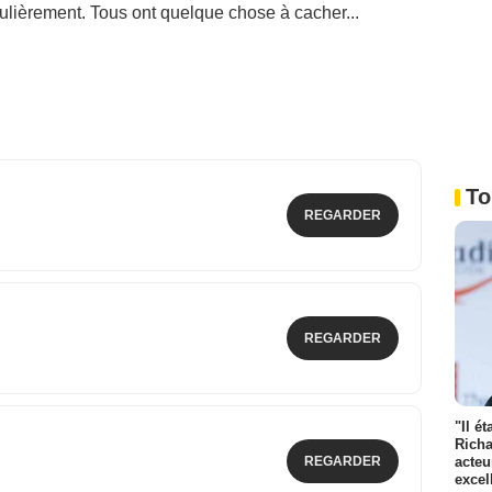
ulièrement. Tous ont quelque chose à cacher...
To
REGARDER
REGARDER
"Il é
Richa
REGARDER
acteu
excel