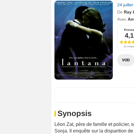
24 juille
De
Ray 
Avec
An
Press
4,1
12 critiqu
VOD
Synopsis
Léon Zat, père de famille et policier
Sonja. Il enquête sur la disparition d