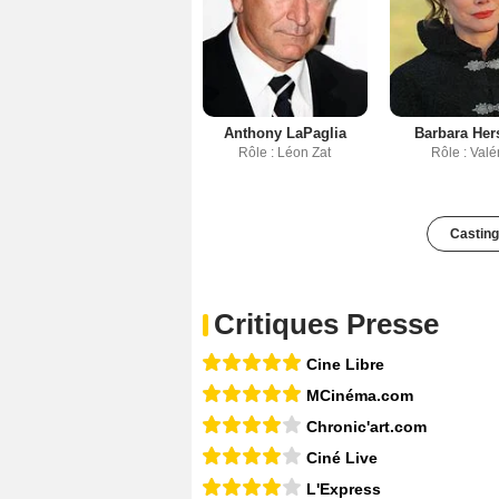
Anthony LaPaglia
Barbara Her
Rôle : Léon Zat
Rôle : Valé
Casting
Critiques Presse
Cine Libre
MCinéma.com
Chronic'art.com
Ciné Live
L'Express