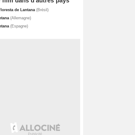
 film dans d'autres pays
Floresta de Lantana
(Brésil)
ntana
(Allemagne)
ntana
(Espagne)