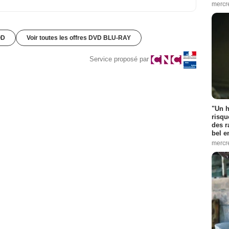
mercr
OD
Voir toutes les offres DVD BLU-RAY
Service proposé par
"Un h
risqu
des r
bel 
mercr