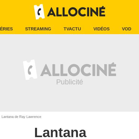
ÉRIES
STREAMING
TVACTU
VIDÉOS
VOD
Lantana de Ray Lawrence
Lantana