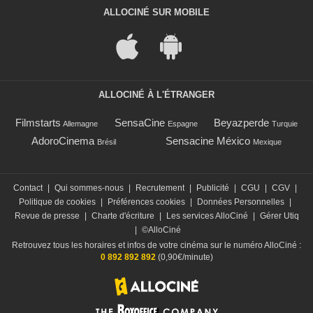
ALLOCINÉ SUR MOBILE
ALLOCINÉ À L'ÉTRANGER
Filmstarts
SensaCine
Beyazperde
Allemagne
Espagne
Turquie
AdoroCinema
Sensacine México
Brésil
Mexique
Contact
|
Qui sommes-nous
|
Recrutement
|
Publicité
|
CGU
|
CGV
|
Politique de cookies
|
Préférences cookies
|
Données Personnelles
|
Revue de presse
|
Charte d'écriture
|
Les services AlloCiné
|
Gérer Utiq
|
©AlloCiné
Retrouvez tous les horaires et infos de votre cinéma sur le numéro AlloCiné :
0 892 892 892
(0,90€/minute)