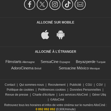
ALLOCINÉ SUR MOBILE
ALLOCINÉ À L'ÉTRANGER
Filmstarts
SensaCine
Beyazperde
Allemagne
Espagne
Turquie
AdoroCinema
Sensacine México
Brésil
Mexique
Contact
|
Qui sommes-nous
|
Recrutement
|
Publicité
|
CGU
|
CGV
|
Politique de cookies
|
Préférences cookies
|
Données Personnelles
|
Revue de presse
|
Charte d'écriture
|
Les services AlloCiné
|
Gérer Utiq
|
©AlloCiné
Retrouvez tous les horaires et infos de votre cinéma sur le numéro AlloCiné :
0 892 892 892
(0,90€/minute)