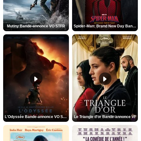
Mutiny Bande-annonce VO STFR
Spider-Man: Brand New Day Bande-annonce VO STFR
L'Odyssée Bande-annonce VO STFR
Le Triangle d'or Bande-annonce VF