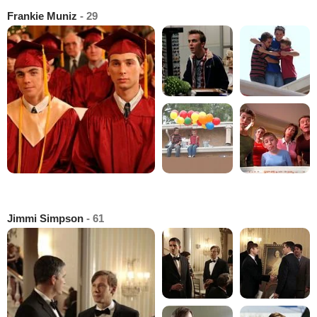
Frankie Muniz
- 29
Jimmi Simpson
- 61