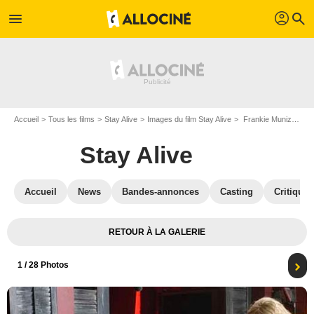
profil
menu
search
Accueil
Tous les films
Stay Alive
Images du film Stay Alive
Frankie Muniz, Sophia Bush, Jon Foster et Samaire Armstrong
Stay Alive
Accueil
News
Bandes-annonces
Casting
Critiques
RETOUR À LA GALERIE
1
/ 28 Photos