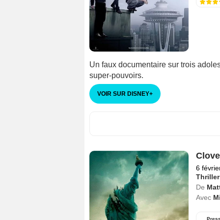
Un faux documentaire sur trois adole
super-pouvoirs.
VOIR SUR DISNEY
+
Clove
6 févri
Thriller
De
Mat
Avec
Mi
Pres