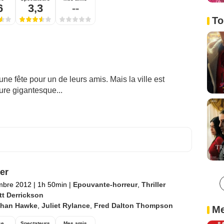
6
3,3
--
To
e fête pour un de leurs amis. Mais la ville est
re gigantesque...
er
mbre 2012
|
1h 50min
|
Epouvante-horreur
,
Thriller
tt Derrickson
than Hawke
,
Juliet Rylance
,
Fred Dalton Thompson
Me
se
Spectateurs
Mes amis