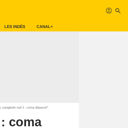
profil
search
LES INDÉS
CANAL+
t, sanglante nuit 3 : coma dépassé"
 : coma