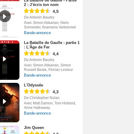
La Bataille de Gaulle - Partie
2 : J’écris ton nom
4,5
De Antonin Baudry
Avec Simon Abkarian, Niels
Schneider, Anamaria Vartolomei
Bande-annonce
La Bataille de Gaulle - partie 1
: L'Âge de Fer
4,4
De Antonin Baudry
Avec Simon Abkarian, Simon
Russell Beale, Florian Lesieur
Bande-annonce
L'Odyssée
4,3
De Christopher Nolan
Avec Matt Damon, Tom Holland,
Anne Hathaway
Bande-annonce
Jim Queen