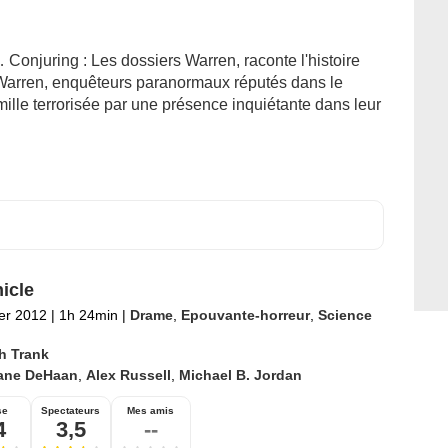
e… Conjuring : Les dossiers Warren, raconte l'histoire
e Warren, enquêteurs paranormaux réputés dans le
ille terrorisée par une présence inquiétante dans leur
icle
ier 2012
|
1h 24min
|
Drame
,
Epouvante-horreur
,
Science
h Trank
ane DeHaan
,
Alex Russell
,
Michael B. Jordan
se
Spectateurs
Mes amis
4
3,5
--