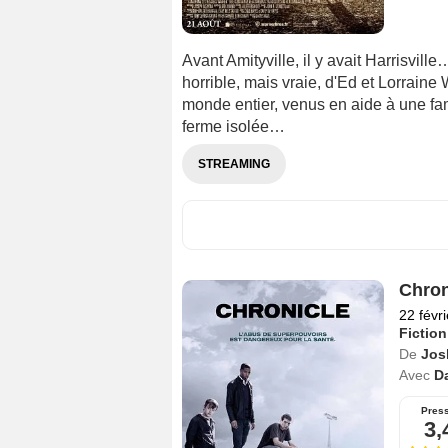
Avant Amityville, il y avait Harrisvill
horrible, mais vraie, d'Ed et Lorrain
monde entier, venus en aide à une fam
ferme isolée…
STREAMING
Chron
22 févr
Fiction
De
Jos
Avec
D
Pres
3,