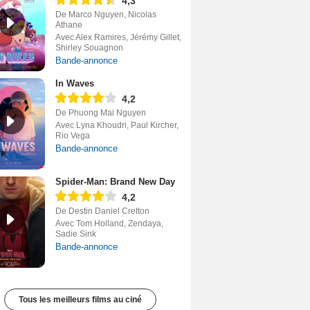
4,3
De Marco Nguyen, Nicolas
Athane
Avec Alex Ramires, Jérémy Gillet,
Shirley Souagnon
Bande-annonce
In Waves
4,2
De Phuong Mai Nguyen
Avec Lyna Khoudri, Paul Kircher,
Rio Vega
Bande-annonce
Spider-Man: Brand New Day
4,2
De Destin Daniel Cretton
Avec Tom Holland, Zendaya,
Sadie Sink
Bande-annonce
Tous les meilleurs films au ciné