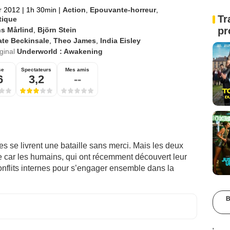
er 2012
|
1h 30min
|
Action
,
Epouvante-horreur
,
Tr
tique
pr
s Mårlind
,
Björn Stein
ate Beckinsale
,
Theo James
,
India Eisley
iginal
Underworld : Awakening
se
Spectateurs
Mes amis
6
3,2
--
s se livrent une bataille sans merci. Mais les deux
e car les humains, qui ont récemment découvert leur
onflits internes pour s’engager ensemble dans la
B