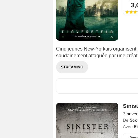
3,
Cinq jeunes New-Yorkais organisent un
soudainement attaquée par une créatu
STREAMING
Sinist
7 nove
De
Sco
Avec
E
Pres