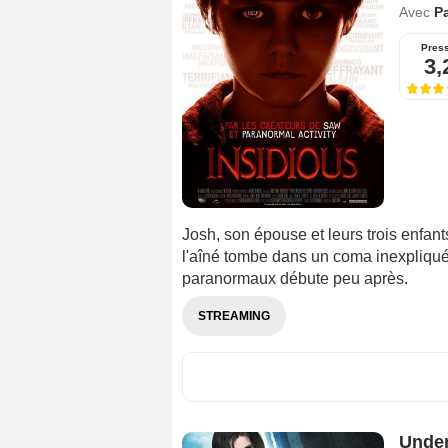
Avec
Pa
Pres
3,
Josh, son épouse et leurs trois enfan
l'aîné tombe dans un coma inexpliq
paranormaux débute peu après.
STREAMING
Under