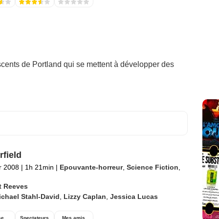
scents de Portland qui se mettent à développer des
rfield
er 2008
|
1h 21min
|
Epouvante-horreur
,
Science Fiction
,
t Reeves
chael Stahl-David
,
Lizzy Caplan
,
Jessica Lucas
se
Spectateurs
Mes amis