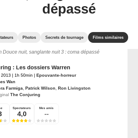
dépassé
tateurs
Photos
Secrets de tournage
Films similaires
ilm Douce nuit, sanglante nuit 3 : coma dépassé
ring : Les dossiers Warren
 2013
|
1h 50min
|
Epouvante-horreur
es Wan
era Farmiga
,
Patrick Wilson
,
Ron Livingston
iginal
The Conjuring
se
Spectateurs
Mes amis
3
4,0
--