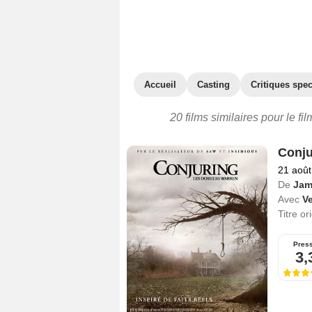
Accueil
Casting
Critiques spec
20 films similaires pour le f
Conju
21 août
De
Jam
Avec
V
Titre or
Pres
3,