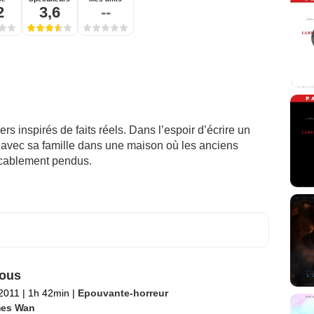
2
3,6
--
rs inspirés de faits réels. Dans l’espoir d’écrire un
 avec sa famille dans une maison où les anciens
licablement pendus.
ious
 2011
|
1h 42min
|
Epouvante-horreur
es Wan