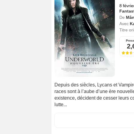
8 févri
Fantas
De
Mån
Avec
K
Titre or
Pres
2,
Depuis des siècles, Lycans et Vampire
races sont à l’aube d’une ère nouvell
existence, décident de cesser leurs c
lutte...